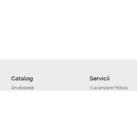
Catalog
Servicii
Anvelopele
Vulcanizare Mobila
Jante
Stocare anvelope
Uleiuri de motor
Schimbarea anvelopelo
Acumulatoare auto
Taierea benzii de rulare
Accesorii
Ajutor tehnic in caz de 
Sisteme de alarma auto
Asistenta tehnica la blo
Alimentarea cu combust
Pornirea acumulatorului