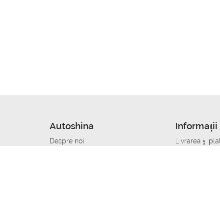
Autoshina
Informații 
Despre noi
Livrarea şi pla
Noutati
Сumpăra in cr
r
Cariera
Anvelope dup
Contacte
Toate dimensi
accident
Condiții de returnare
Livrare anvelo
care
Politica de confidențialitate
Bine sa stii
ibil
A deveni furnizor de anvelope
Program de loi
Vopsitor Auto Job
Manager Achiz