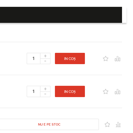
+
-
IN COȘ
+
-
IN COȘ
NU E PE STOC