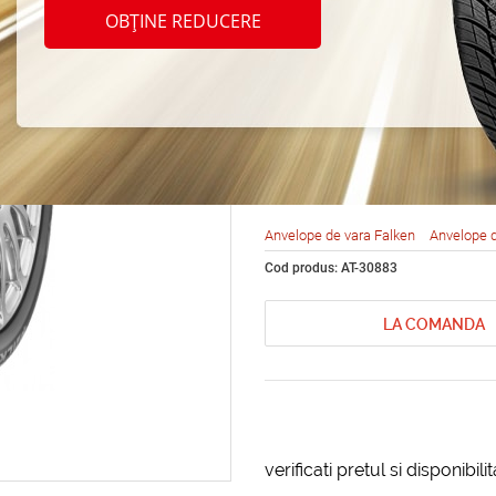
Falken
OBȚINE REDUCERE
FK453
R19 1
Anvelope de vara Falken
Anvelope 
Cod produs: AT-30883
LA COMANDA
verificati pretul si disponibil