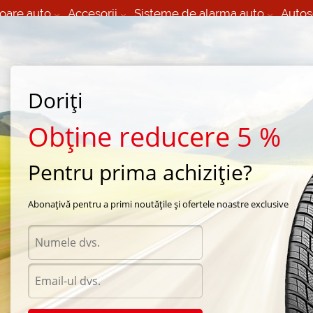
oare auto
Accesorii
Sisteme de alarma auto
Autos
60 066 000
+373 60 608 000
izare Mobila 24/7 non
Service auto in Chisinau
 toate regiunile
(L-V) 9:00 - 19:00
Doriți
(Sî) 09:00-19:00
Strada Calea Basarabiei 44
Obține reducere 5 %
Pentru prima achiziție?
ra Falken
/
Azenis FK453CC
/
Falken Azenis FK453CC 245/45 R19 102Y
Abonațivă pentru a primi noutățile și ofertele noastre exclusive
Anvel