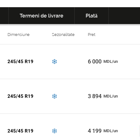
Termeni de livrare
Plată
Dimensiune
Sezonalitate
Pret
6 000
245/45 R19
MDL/un
3 894
245/45 R19
MDL/un
4 199
245/45 R19
MDL/un