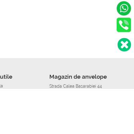
utile
Magazin de anvelope
ta
Strada Calea Basarabiei 44
edit
Service auto in Chisinau
a automobil
unile anvelopelor
Strada Calea Basarabiei 44
pelor în orașe
alitate
Aplicația Autoshina de pe telefon
itii Piese Auto Job