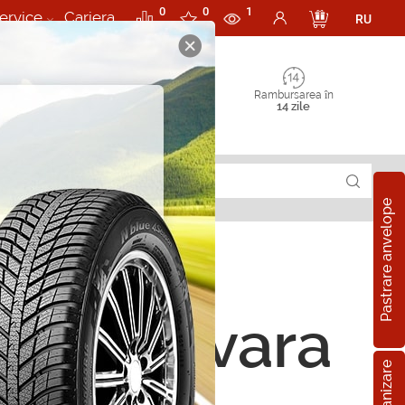
0
0
1
ervice
Cariera
RU
Rambursarea în
14 zile
Pastrare anvelope
ope de vara