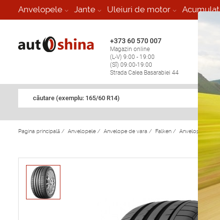
-
Anvelopele
Jante
Uleiuri de motor
Acumulat
+373 60 570 007
+373 
Magazin online
Vulcan
(L-V) 9:00 - 19:00
stop în
(Sî) 09:00-19:00
Strada Calea Basarabiei 44
căutare (exemplu: 165/60 R14)
Pagina principală
/
Anvelopele
/
Anvelope de vara
/
Falken
/
Anvelope de va