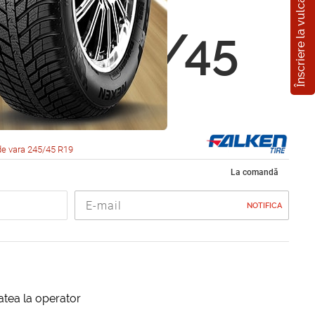
Înscriere la vulcanizare
 Azenis
CC 245/45
02Y
de vara 245/45 R19
La comandă
NOTIFICA
itatea la operator