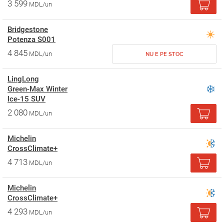
3 599
MDL/un
Bridgestone
Potenza S001
4 845
MDL/un
NU E PE STOC
LingLong
Green-Max Winter
Ice-15 SUV
2 080
MDL/un
Michelin
CrossClimate+
4 713
MDL/un
Michelin
CrossClimate+
4 293
MDL/un