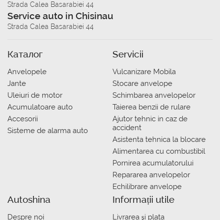
Strada Calea Basarabiei 44
Service auto in Chisinau
Strada Calea Basarabiei 44
Каталог
Servicii
Anvelopele
Vulcanizare Mobila
Jante
Stocare anvelope
Uleiuri de motor
Schimbarea anvelopelor
Acumulatoare auto
Taierea benzii de rulare
Accesorii
Ajutor tehnic in caz de
accident
Sisteme de alarma auto
Asistenta tehnica la blocare
Alimentarea cu combustibil
Pornirea acumulatorului
Repararea anvelopelor
Echilibrare anvelope
Autoshina
Informații utile
Despre noi
Livrarea şi plata