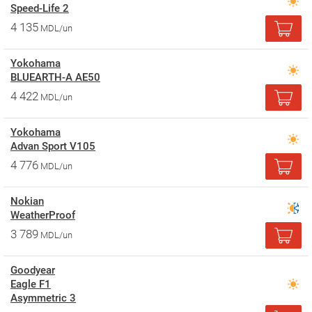
Speed-Life 2
4 135
MDL/un
Yokohama
BLUEARTH-A AE50
4 422
MDL/un
Yokohama
Advan Sport V105
4 776
MDL/un
Nokian
WeatherProof
3 789
MDL/un
Goodyear
Eagle F1
Asymmetric 3