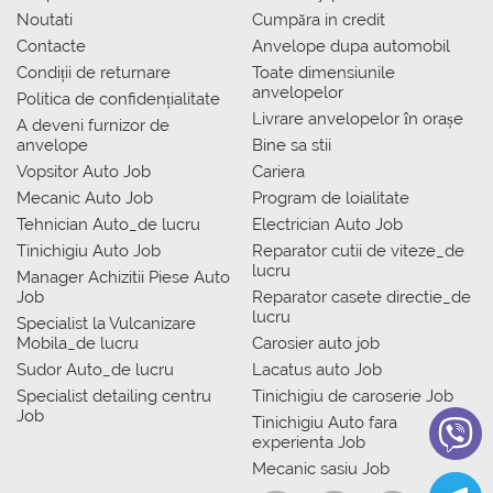
Noutati
Сumpăra in credit
Contacte
Anvelope dupa automobil
Condiții de returnare
Toate dimensiunile
anvelopelor
Politica de confidențialitate
Livrare anvelopelor în orașe
A deveni furnizor de
anvelope
Bine sa stii
Vopsitor Auto Job
Cariera
Mecanic Auto Job
Program de loialitate
Tehnician Auto_de lucru
Electrician Auto Job
Tinichigiu Auto Job
Reparator cutii de viteze_de
lucru
Manager Achizitii Piese Auto
Job
Reparator casete directie_de
lucru
Specialist la Vulcanizare
Mobila_de lucru
Carosier auto job
Sudor Auto_de lucru
Lacatus auto Job
Specialist detailing centru
Tinichigiu de caroserie Job
Job
Tinichigiu Auto fara
experienta Job
Mecanic sasiu Job