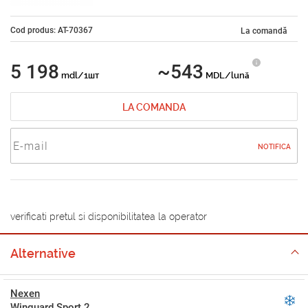
Cod produs: AT-70367
La comandă
5 198
~543
mdl/1шт
MDL/lună
LA COMANDA
NOTIFICA
verificati pretul si disponibilitatea la operator
Alternative
Nexen
Winguard Sport 2