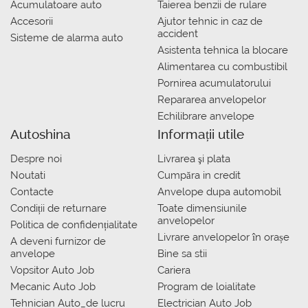
Acumulatoare auto
Taierea benzii de rulare
Accesorii
Ajutor tehnic in caz de
accident
Sisteme de alarma auto
Asistenta tehnica la blocare
Alimentarea cu combustibil
Pornirea acumulatorului
Repararea anvelopelor
Echilibrare anvelope
Autoshina
Informații utile
Despre noi
Livrarea şi plata
Noutati
Сumpăra in credit
Contacte
Anvelope dupa automobil
Condiții de returnare
Toate dimensiunile
anvelopelor
Politica de confidențialitate
Livrare anvelopelor în orașe
A deveni furnizor de
anvelope
Bine sa stii
Vopsitor Auto Job
Cariera
Mecanic Auto Job
Program de loialitate
Tehnician Auto_de lucru
Electrician Auto Job