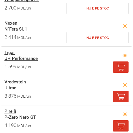
2 700
MDL/un
NU E PE STOC
Nexen
N`Fera SU1
2 414
MDL/un
NU E PE STOC
Tigar
UH Performance
1 599
MDL/un
Vredestein
Ultrac
3 876
MDL/un
Pirelli
P-Zero Nero GT
4 190
MDL/un