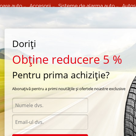
oare auto
Accesorii
Sisteme de alarma auto
Autos
60 066 000
+373 60 608 000
izare Mobila 24/7 non
Service auto in Chisinau
 toate regiunile
(L-V) 9:00 - 19:00
Doriți
(Sî) 09:00-19:00
Strada Calea Basarabiei 44
Obține reducere 5 %
Pentru prima achiziție?
a Toyo
/
Proxes T1-R
/
Toyo Proxes T1-R 245/40 R19 98Y
Abonațivă pentru a primi noutățile și ofertele noastre exclusive
Anvel