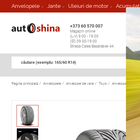
-
Anvelopele
Jante
Uleiuri de motor
Acumulat
+373 60 570 007
+373 
Magazin online
Vulcan
(L-V) 9:00 - 19:00
stop în
(Sî) 09:00-19:00
Strada Calea Basarabiei 44
căutare (exemplu: 165/60 R14)
Pagina principală
/
Anvelopele
/
Anvelope de vara
/
Toyo
/
Anvelope de var