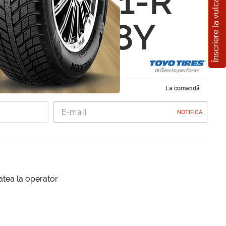
Înscriere la vulcanizare
roxes T1-R
0 R19 98Y
 vara 245/40 R19
La comandă
NOTIFICA
itatea la operator