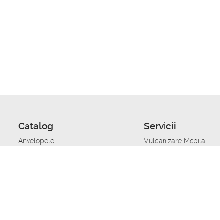
Catalog
Servicii
Anvelopele
Vulcanizare Mobila
Jante
Stocare anvelope
Uleiuri de motor
Schimbarea anvelopelo
Acumulatoare auto
Taierea benzii de rulare
Accesorii
Ajutor tehnic in caz de 
Sisteme de alarma auto
Asistenta tehnica la blo
Alimentarea cu combust
Pornirea acumulatorului