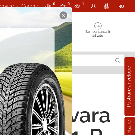
0
0
1
ervice
Cariera
RU
Rambursarea în
14 zile
Pastrare anvelope
ope de vara