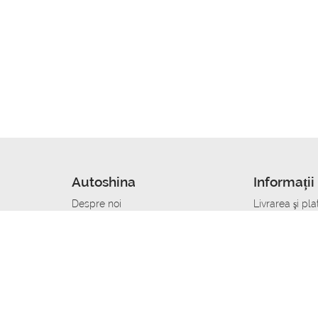
Autoshina
Informații 
Despre noi
Livrarea şi pla
Noutati
Сumpăra in cr
r
Cariera
Anvelope dup
Contacte
Toate dimensi
accident
Condiții de returnare
Livrare anvelo
care
Politica de confidențialitate
Bine sa stii
ibil
A deveni furnizor de anvelope
Program de loi
Vopsitor Auto Job
Manager Achiz