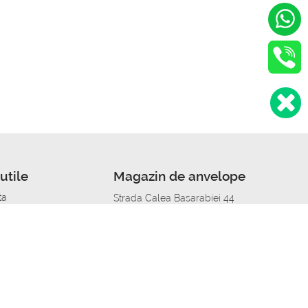
utile
Magazin de anvelope
ta
Strada Calea Basarabiei 44
edit
Service auto in Chisinau
a automobil
unile anvelopelor
Strada Calea Basarabiei 44
pelor în orașe
alitate
Aplicația Autoshina de pe telefon
itii Piese Auto Job