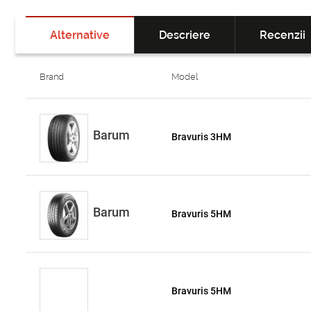
Alternative
Descriere
Recenzii
Brand
Model
Barum
Bravuris 3HM
Barum
Bravuris 5HM
Bravuris 5HM