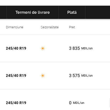
Termeni de livrare
Plată
Dimensiune
Sezonalitate
Pret
3 835
245/40 R19
MDL/un
3 575
245/40 R19
MDL/un
0
245/40 R19
MDL/un