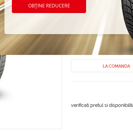
Toyo P
OBȚINE REDUCERE
245/4
Anvelope de vara Toyo
Anvelope de
Cod produs: AT-62395
LA COMANDA
verificati pretul si disponibil