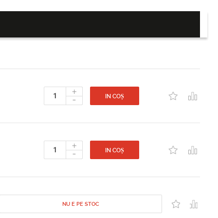
+
-
IN COȘ
+
-
IN COȘ
NU E PE STOC