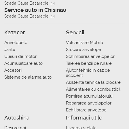
Strada Calea Basarabiei 44
Service auto in Chisinau
Strada Calea Basarabiei 44
Каталог
Servicii
Anvelopele
Vulcanizare Mobila
Jante
Stocare anvelope
Uleiuri de motor
Schimbarea anvelopelor
Acumulatoare auto
Taierea benzii de rulare
Accesorii
Ajutor tehnic in caz de
accident
Sisteme de alarma auto
Asistenta tehnica la blocare
Alimentarea cu combustibil
Pornirea acumulatorului
Repararea anvelopelor
Echilibrare anvelope
Autoshina
Informații utile
Despre noi
Livrarea şi plata