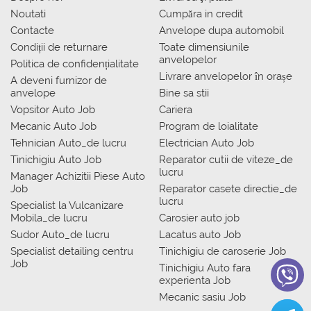
Noutati
Сumpăra in credit
Contacte
Anvelope dupa automobil
Condiții de returnare
Toate dimensiunile
anvelopelor
Politica de confidențialitate
Livrare anvelopelor în orașe
A deveni furnizor de
anvelope
Bine sa stii
Vopsitor Auto Job
Cariera
Mecanic Auto Job
Program de loialitate
Tehnician Auto_de lucru
Electrician Auto Job
Tinichigiu Auto Job
Reparator cutii de viteze_de
lucru
Manager Achizitii Piese Auto
Job
Reparator casete directie_de
lucru
Specialist la Vulcanizare
Mobila_de lucru
Carosier auto job
Sudor Auto_de lucru
Lacatus auto Job
Specialist detailing centru
Tinichigiu de caroserie Job
Job
Tinichigiu Auto fara
experienta Job
Mecanic sasiu Job