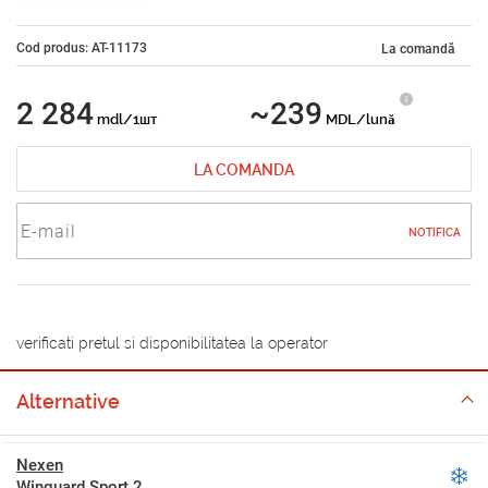
Cod produs: AT-11173
La comandă
2 284
~239
mdl/1шт
MDL/lună
LA COMANDA
NOTIFICA
verificati pretul si disponibilitatea la operator
Alternative
Nexen
Winguard Sport 2