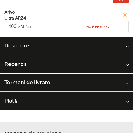
Arivo
Ultra ARZ4
1 400
MDL/un
NU E PE STOC
Descriere
Recenzii
Termeni de livrare
Plată