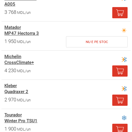
A005
3 768
MDL/un
Matador
MP47 Hectorra 3
1 950
MDL/un
NU E PE STOC
Michelin
CrossClimate+
4 230
MDL/un
Kleber
Quadraxer 2
2 970
MDL/un
Tourador
Winter Pro TSU1
1 900
MDL/un