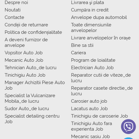
Despre noi
Livrarea şi plata
Noutati
Сumpăra in credit
Contacte
Anvelope dupa automobil
Condiții de returnare
Toate dimensiunile
anvelopelor
Politica de confidențialitate
Livrare anvelopelor în orașe
A deveni furnizor de
anvelope
Bine sa stii
Vopsitor Auto Job
Cariera
Mecanic Auto Job
Program de loialitate
Tehnician Auto_de lucru
Electrician Auto Job
Tinichigiu Auto Job
Reparator cutii de viteze_de
lucru
Manager Achizitii Piese Auto
Job
Reparator casete directie_de
lucru
Specialist la Vulcanizare
Mobila_de lucru
Carosier auto job
Sudor Auto_de lucru
Lacatus auto Job
Specialist detailing centru
Tinichigiu de caroserie Job
Job
Tinichigiu Auto fara
experienta Job
Mecanic sasiu Job