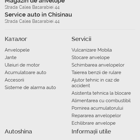
Magazin de anvelope
Strada Calea Basarabiei 44
Service auto in Chisinau
Strada Calea Basarabiei 44
Каталог
Servicii
Anvelopele
Vulcanizare Mobila
Jante
Stocare anvelope
Uleiuri de motor
Schimbarea anvelopelor
Acumulatoare auto
Taierea benzii de rulare
Accesorii
Ajutor tehnic in caz de
accident
Sisteme de alarma auto
Asistenta tehnica la blocare
Alimentarea cu combustibil
Pornirea acumulatorului
Repararea anvelopelor
Echilibrare anvelope
Autoshina
Informații utile