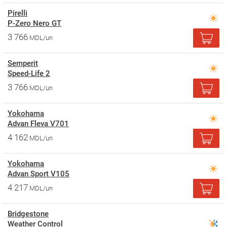
Pirelli
P-Zero Nero GT
3 766
MDL/un
Semperit
Speed-Life 2
3 766
MDL/un
Yokohama
Advan Fleva V701
4 162
MDL/un
Yokohama
Advan Sport V105
4 217
MDL/un
Bridgestone
Weather Control