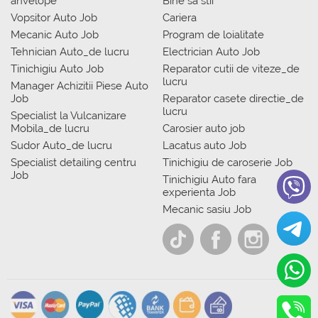
anvelope
Bine sa stii
Vopsitor Auto Job
Cariera
Mecanic Auto Job
Program de loialitate
Tehnician Auto_de lucru
Electrician Auto Job
Tinichigiu Auto Job
Reparator cutii de viteze_de
lucru
Manager Achizitii Piese Auto
Job
Reparator casete directie_de
lucru
Specialist la Vulcanizare
Mobila_de lucru
Carosier auto job
Sudor Auto_de lucru
Lacatus auto Job
Specialist detailing centru
Tinichigiu de caroserie Job
Job
Tinichigiu Auto fara
experienta Job
Mecanic sasiu Job