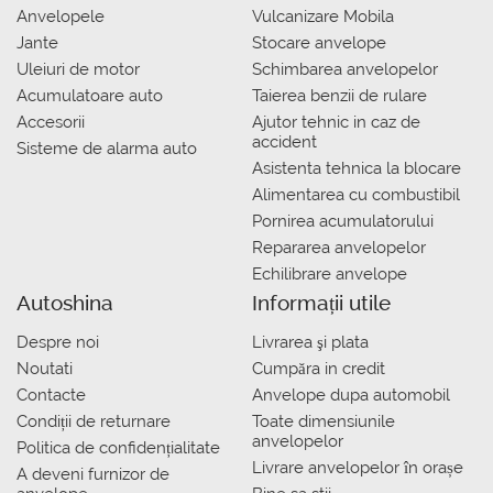
Anvelopele
Vulcanizare Mobila
Jante
Stocare anvelope
Uleiuri de motor
Schimbarea anvelopelor
Acumulatoare auto
Taierea benzii de rulare
Accesorii
Ajutor tehnic in caz de
accident
Sisteme de alarma auto
Asistenta tehnica la blocare
Alimentarea cu combustibil
Pornirea acumulatorului
Repararea anvelopelor
Echilibrare anvelope
Autoshina
Informații utile
Despre noi
Livrarea şi plata
Noutati
Сumpăra in credit
Contacte
Anvelope dupa automobil
Condiții de returnare
Toate dimensiunile
anvelopelor
Politica de confidențialitate
Livrare anvelopelor în orașe
A deveni furnizor de