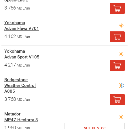
Speed-Life 2
3 766
MDL/un
Yokohama
Advan Fleva V701
4 162
MDL/un
Yokohama
Advan Sport V105
4 217
MDL/un
Bridgestone
Weather Control
A005
3 768
MDL/un
Matador
MP47 Hectorra 3
1 950
MDL/un
NU E PE STOC