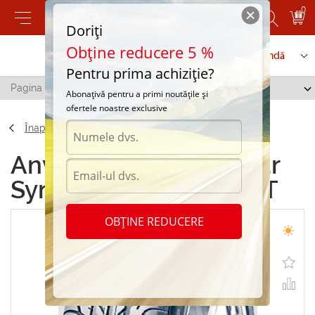
0
Doriți
Obține reducere 5 %
Contactați-ne
Serviciu de comandă
Pentru prima achiziție?
Pagina principală
/
Tigar Syneris 245/40 R18 91T
Abonațivă pentru a primi noutățile și
ofertele noastre exclusive
Înapoi
Anvelope de vara Tigar
Syneris 245/40 R18 91T
OBȚINE REDUCERE