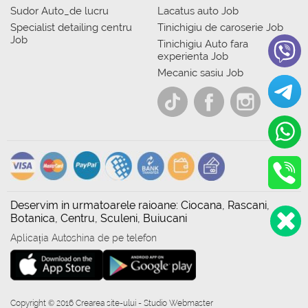
Sudor Auto_de lucru
Lacatus auto Job
Specialist detailing centru
Tinichigiu de caroserie Job
Job
Tinichigiu Auto fara
experienta Job
Mecanic sasiu Job
Deservim in urmatoarele raioane: Ciocana, Rascani,
Botanica, Centru, Sculeni, Buiucani
Aplicația Autoshina de pe telefon
Copyright © 2016 Crearea site-ului - Studio Webmaster