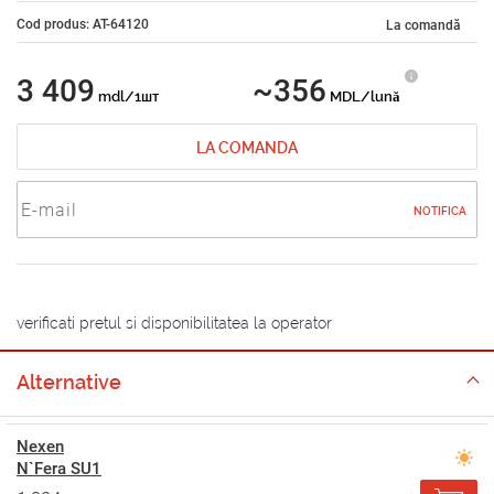
Cod produs: AT-64120
La comandă
3 409
~356
mdl/1шт
MDL/lună
LA COMANDA
NOTIFICA
verificati pretul si disponibilitatea la operator
Alternative
Nexen
N`Fera SU1