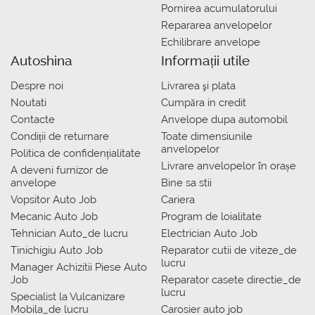
Pornirea acumulatorului
Repararea anvelopelor
Echilibrare anvelope
Autoshina
Informații utile
Despre noi
Livrarea şi plata
Noutati
Сumpăra in credit
Contacte
Anvelope dupa automobil
Condiții de returnare
Toate dimensiunile
anvelopelor
Politica de confidențialitate
Livrare anvelopelor în orașe
A deveni furnizor de
anvelope
Bine sa stii
Vopsitor Auto Job
Cariera
Mecanic Auto Job
Program de loialitate
Tehnician Auto_de lucru
Electrician Auto Job
Tinichigiu Auto Job
Reparator cutii de viteze_de
lucru
Manager Achizitii Piese Auto
Job
Reparator casete directie_de
lucru
Specialist la Vulcanizare
Mobila_de lucru
Carosier auto job