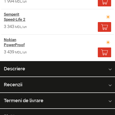
1 994
MDL/un
Semperit
Speed-Life 2
3 343
MDL/un
Nokian
PowerProof
3 439
MDL/un
Descriere
Recenzii
Termeni de livrare