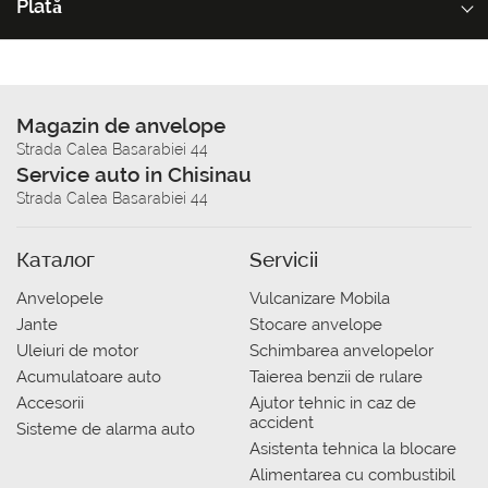
Plată
Magazin de anvelope
Strada Calea Basarabiei 44
Service auto in Chisinau
Strada Calea Basarabiei 44
Каталог
Servicii
Anvelopele
Vulcanizare Mobila
Jante
Stocare anvelope
Uleiuri de motor
Schimbarea anvelopelor
Acumulatoare auto
Taierea benzii de rulare
Accesorii
Ajutor tehnic in caz de
accident
Sisteme de alarma auto
Asistenta tehnica la blocare
Alimentarea cu combustibil