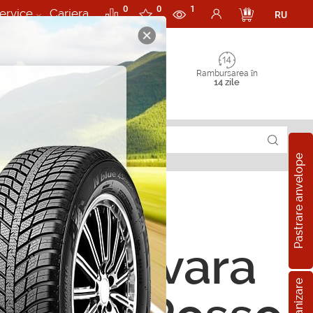
0
0
1
ervice
Cariera
RU
Rambursarea în
14 zile
Pastrare anvelope
ope de vara