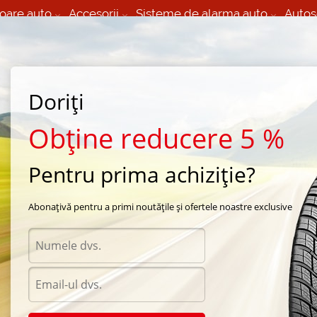
oare auto
Accesorii
Sisteme de alarma auto
Autos
60 066 000
+373 60 608 000
izare Mobila 24/7 non
Service auto in Chisinau
 toate regiunile
(L-V) 9:00 - 19:00
Doriți
(Sî) 09:00-19:00
Strada Calea Basarabiei 44
Obține reducere 5 %
Pentru prima achiziție?
Pirelli
/
PZero Asimmetrico
/
Pirelli PZero Rosso Asimmetrico 245/35 R21 96Y
Abonațivă pentru a primi noutățile și ofertele noastre exclusive
Anvel