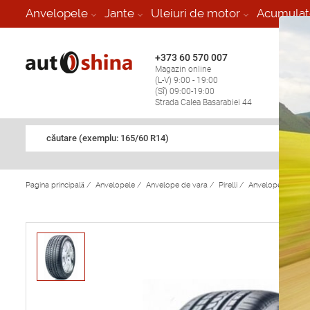
-
Anvelopele
Jante
Uleiuri de motor
Acumulat
+373 60 570 007
+373 
Magazin online
Vulcan
(L-V) 9:00 - 19:00
stop în
(Sî) 09:00-19:00
Strada Calea Basarabiei 44
căutare (exemplu: 165/60 R14)
Pagina principală
/
Anvelopele
/
Anvelope de vara
/
Pirelli
/
Anvelope de vara 