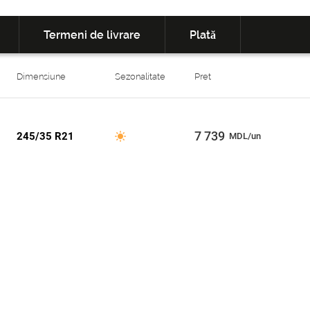
Termeni de livrare
Plată
Dimensiune
Sezonalitate
Pret
7 739
245/35 R21
MDL/un