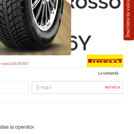
Înscriere la vulcanizare
i PZero Rosso
etrico
5 R21 96Y
e vara 245/35 R21
La comandă
NOTIFICA
itatea la operator