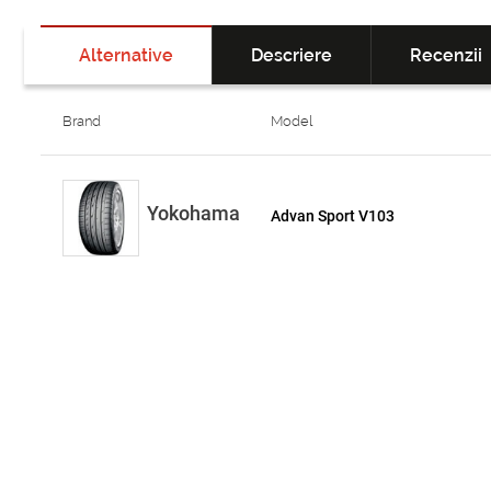
Alternative
Descriere
Recenzii
Brand
Model
Yokohama
Advan Sport V103