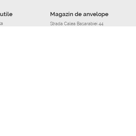
utile
Magazin de anvelope
ta
Strada Calea Basarabiei 44
edit
Service auto in Chisinau
a automobil
unile anvelopelor
Strada Calea Basarabiei 44
pelor în orașe
alitate
Aplicația Autoshina de pe telefon
itii Piese Auto Job
 Vulcanizare Mobila_de
 lucru
ailing centru Job
caroserie Job
o fara experienta Job
u Job