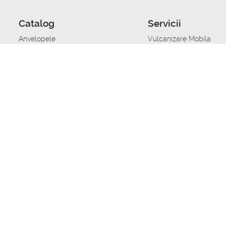
Catalog
Servicii
Anvelopele
Vulcanizare Mobila
Jante
Stocare anvelope
Uleiuri de motor
Schimbarea anvelopelo
Acumulatoare auto
Taierea benzii de rulare
Accesorii
Ajutor tehnic in caz de 
Sisteme de alarma auto
Asistenta tehnica la blo
Alimentarea cu combust
Pornirea acumulatorului
Repararea anvelopelor
Echilibrare anvelope