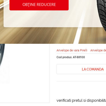
Pirell
OBȚINE REDUCERE
Asimm
245/3
Anvelope de vara Pirelli
Anvelope d
Cod produs: AT-88930
LA COMANDA
verificati pretul si disponibil