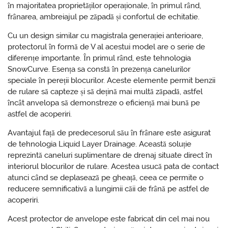
în majoritatea proprietăților operaționale, în primul rând,
frânarea, ambreiajul pe zăpadă și confortul de echitatie.
Cu un design similar cu magistrala generației anterioare,
protectorul în formă de V al acestui model are o serie de
diferențe importante. În primul rând, este tehnologia
SnowCurve. Esența sa constă în prezența canelurilor
speciale în pereții blocurilor. Aceste elemente permit benzii
de rulare să capteze și să dețină mai multă zăpadă, astfel
încât anvelopa să demonstreze o eficiență mai bună pe
astfel de acoperiri.
Avantajul față de predecesorul său în frânare este asigurat
de tehnologia Liquid Layer Drainage. Această soluție
reprezintă caneluri suplimentare de drenaj situate direct în
interiorul blocurilor de rulare. Acestea usucă pata de contact
atunci când se deplasează pe gheață, ceea ce permite o
reducere semnificativă a lungimii căii de frână pe astfel de
acoperiri.
Acest protector de anvelope este fabricat din cel mai nou