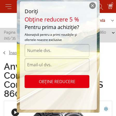
0
Doriți
Obține reducere 5 %
Contactați-ne
Serviciu de comandă
Pentru prima achiziție?
Pagina principală
/
Continental ContiWinterContact TS 860
Abonațivă pentru a primi noutățile și
245/35 R21 96W
ofertele noastre exclusive
Înapoi
Anvelope de iarna
Continental
OBȚINE REDUCERE
ContiWinterContact TS
860 245/35 R21 96W