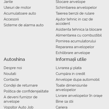
Jante
Stocare anvelope
Uleiuri de motor
Schimbarea anvelopelor
Acumulatoare auto
Taierea benzii de rulare
Accesorii
Ajutor tehnic in caz de
accident
Sisteme de alarma auto
Asistenta tehnica la blocare
Alimentarea cu combustibil
Pornirea acumulatorului
Repararea anvelopelor
Echilibrare anvelope
Autoshina
Informații utile
Despre noi
Livrarea şi plata
Noutati
Сumpăra in credit
Contacte
Anvelope dupa automobil
Condiții de returnare
Toate dimensiunile
anvelopelor
Politica de confidențialitate
Livrare anvelopelor în orașe
A deveni furnizor de
anvelope
Bine sa stii
Vopsitor Auto Job
Cariera