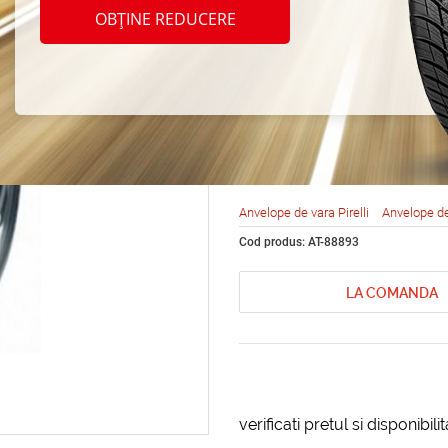
Pirell
OBȚINE REDUCERE
Asimm
245/3
Anvelope de vara Pirelli
Anvelope d
Cod produs: AT-88893
LA COMANDA
verificati pretul si disponibil