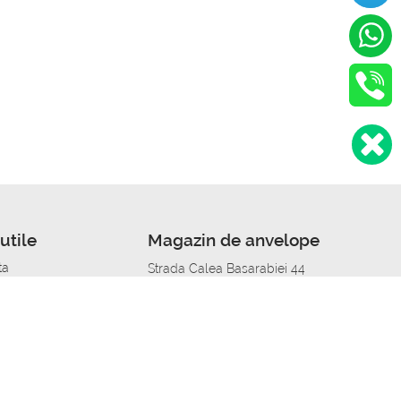
utile
Magazin de anvelope
ta
Strada Calea Basarabiei 44
edit
Service auto in Chisinau
a automobil
unile anvelopelor
Strada Calea Basarabiei 44
pelor în orașe
alitate
Aplicația Autoshina de pe telefon