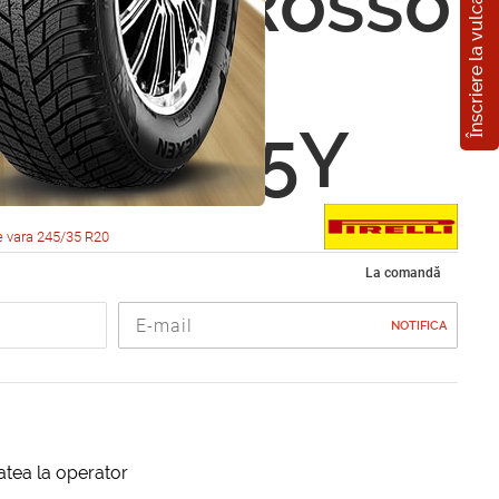
Înscriere la vulcanizare
i PZero Rosso
etrico
5 R20 95Y
e vara 245/35 R20
La comandă
NOTIFICA
itatea la operator