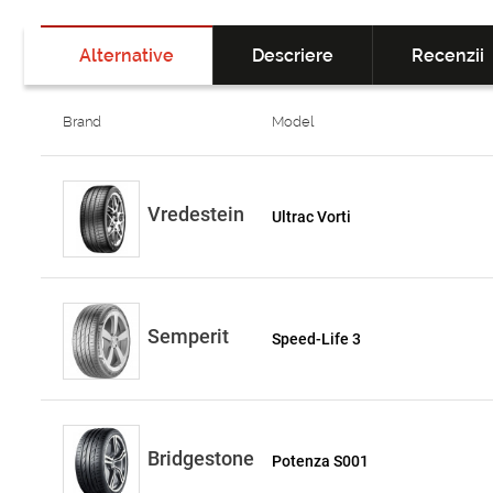
Alternative
Descriere
Recenzii
Brand
Model
Vredestein
Ultrac Vorti
Semperit
Speed-Life 3
Bridgestone
Potenza S001