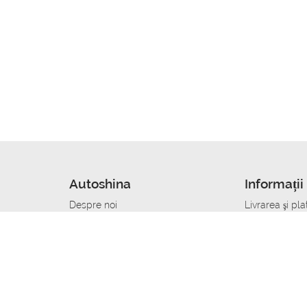
Autoshina
Informații 
Despre noi
Livrarea şi pla
Noutati
Сumpăra in cr
r
Cariera
Anvelope dup
Contacte
Toate dimensi
accident
Condiții de returnare
Livrare anvelo
care
Politica de confidențialitate
Bine sa stii
ibil
A deveni furnizor de anvelope
Program de loi