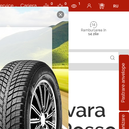
0
0
1
ervice
Cariera
RU
Rambursarea în
14 zile
Pastrare anvelope
ope de vara