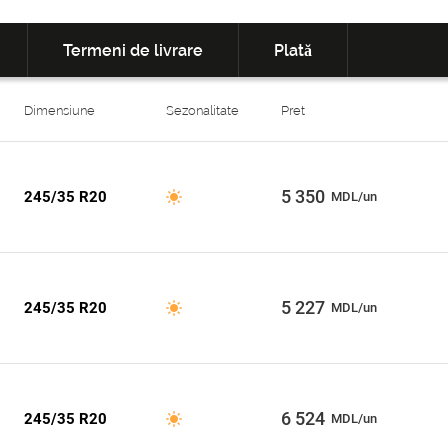
Termeni de livrare
Plată
Dimensiune
Sezonalitate
Pret
5 350
245/35 R20
MDL/un
5 227
245/35 R20
MDL/un
6 524
245/35 R20
MDL/un