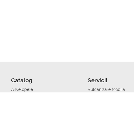
Catalog
Servicii
Anvelopele
Vulcanizare Mobila
Jante
Stocare anvelope
Uleiuri de motor
Schimbarea anvelopelo
Acumulatoare auto
Taierea benzii de rulare
Accesorii
Ajutor tehnic in caz de 
Sisteme de alarma auto
Asistenta tehnica la blo
Alimentarea cu combust