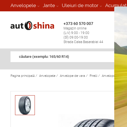
-
Anvelopele
Jante
Uleiuri de motor
Acumulat
+373 60 570 007
+373 
Magazin online
Vulcan
(L-V) 9:00 - 19:00
stop în
(Sî) 09:00-19:00
Strada Calea Basarabiei 44
căutare (exemplu: 165/60 R14)
Pagina principală
/
Anvelopele
/
Anvelope de vara
/
Pirelli
/
Anvelope de vara 