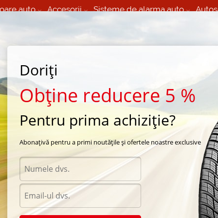
oare auto
Accesorii
Sisteme de alarma auto
Autos
60 066 000
+373 60 608 000
izare Mobila 24/7 non
Service auto in Chisinau
 toate regiunile
(L-V) 9:00 - 19:00
Doriți
(Sî) 09:00-19:00
Strada Calea Basarabiei 44
Obține reducere 5 %
Pentru prima achiziție?
Pirelli
/
PZero Asimmetrico
/
Pirelli PZero Rosso Asimmetrico 245/35 R20 95Y
Abonațivă pentru a primi noutățile și ofertele noastre exclusive
Anvel