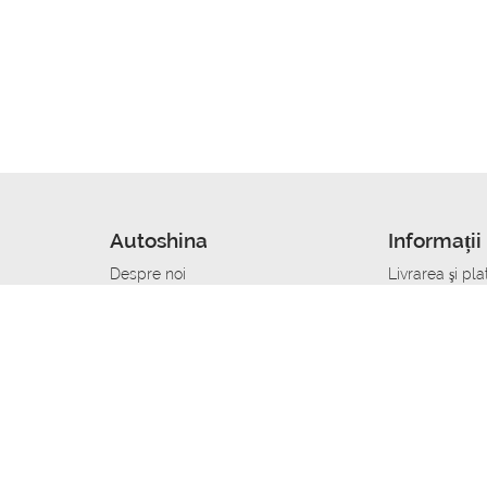
Autoshina
Informații 
Despre noi
Livrarea şi pla
Noutati
Сumpăra in cr
r
Cariera
Anvelope dup
Contacte
Toate dimensi
accident
Condiții de returnare
Livrare anvelo
care
Politica de confidențialitate
Bine sa stii
ibil
A deveni furnizor de anvelope
Program de loi
Vopsitor Auto Job
Manager Achiz
Mecanic Auto Job
Specialist la
lucru