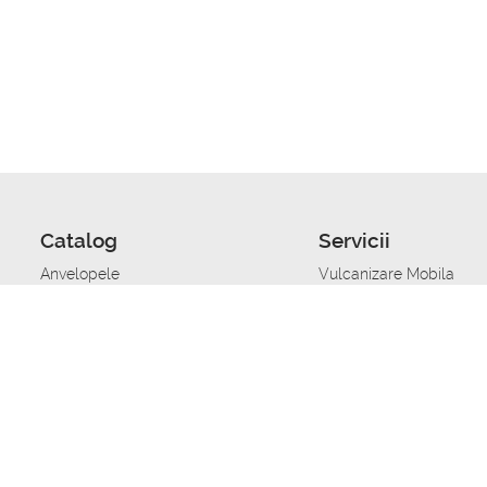
Catalog
Servicii
Anvelopele
Vulcanizare Mobila
Jante
Stocare anvelope
Uleiuri de motor
Schimbarea anvelopelo
Acumulatoare auto
Taierea benzii de rulare
Accesorii
Ajutor tehnic in caz de 
Sisteme de alarma auto
Asistenta tehnica la blo
Alimentarea cu combust
Pornirea acumulatorului
Repararea anvelopelor