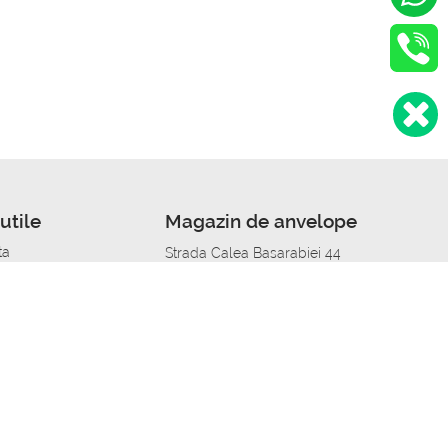
utile
Magazin de anvelope
ta
Strada Calea Basarabiei 44
edit
Service auto in Chisinau
a automobil
unile anvelopelor
Strada Calea Basarabiei 44
pelor în orașe
alitate
Aplicația Autoshina de pe telefon
itii Piese Auto Job
 Vulcanizare Mobila_de