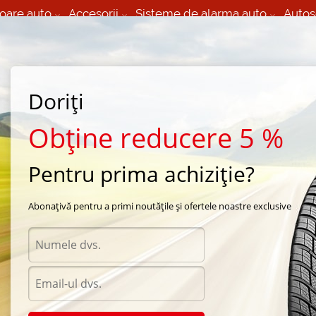
oare auto
Accesorii
Sisteme de alarma auto
Autos
60 066 000
+373 60 608 000
izare Mobila 24/7 non
Service auto in Chisinau
 toate regiunile
(L-V) 9:00 - 19:00
Doriți
(Sî) 09:00-19:00
Strada Calea Basarabiei 44
Obține reducere 5 %
Pentru prima achiziție?
a Toyo
/
Proxes PX4
/
Toyo Proxes PX4 245/35 R20 95W
Abonațivă pentru a primi noutățile și ofertele noastre exclusive
Anvel