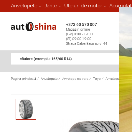
-
Anvelopele
Jante
Uleiuri de motor
Acumulat
+373 60 570 007
+373 
Magazin online
Vulcan
(L-V) 9:00 - 19:00
stop în
(Sî) 09:00-19:00
Strada Calea Basarabiei 44
căutare (exemplu: 165/60 R14)
Pagina principală
/
Anvelopele
/
Anvelope de vara
/
Toyo
/
Anvelope de var