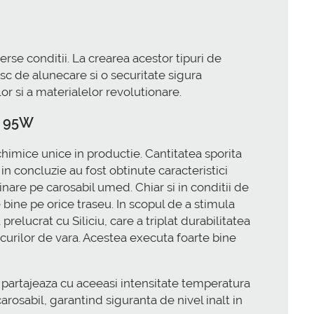
se conditii. La crearea acestor tipuri de
isc de alunecare si o securitate sigura
lor si a materialelor revolutionare.
0 95W
imice unice in productie. Cantitatea sporita
in concluzie au fost obtinute caracteristici
inare pe carosabil umed. Chiar si in conditii de
ine pe orice traseu. In scopul de a stimula
lucrat cu Siliciu, care a triplat durabilitatea
ciucurilor de vara. Acestea executa foarte bine
 partajeaza cu aceeasi intensitate temperatura
rosabil, garantind siguranta de nivel inalt in