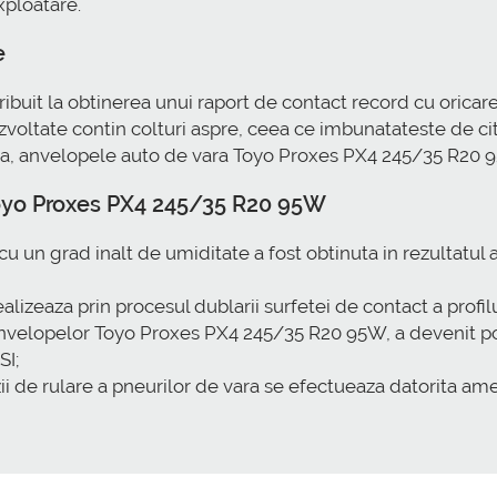
xploatare.
e
tribuit la obtinerea unui raport de contact record cu orica
dezvoltate contin colturi aspre, ceea ce imbunatateste de ci
a, anvelopele auto de vara Toyo Proxes PX4 245/35 R20 95
 Toyo Proxes PX4 245/35 R20 95W
u un grad inalt de umiditate a fost obtinuta in rezultatul
realizeaza prin procesul dublarii surfetei de contact a profi
velopelor Toyo Proxes PX4 245/35 R20 95W, a devenit posi
SI;
 de rulare a pneurilor de vara se efectueaza datorita amest