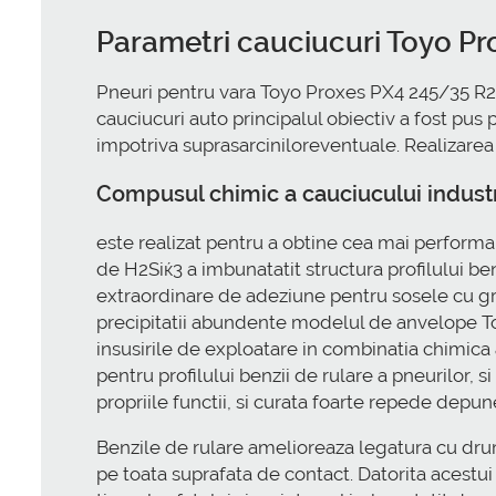
Parametri cauciucuri Toyo P
Pneuri pentru vara Toyo Proxes PX4 245/35 R20 
cauciucuri auto principalul obiectiv a fost pus
impotriva suprasarciniloreventuale. Realizarea ac
Compusul chimic a cauciucului indust
este realizat pentru a obtine cea mai perform
de H2Siќ3 a imbunatatit structura profilului ben
extraordinare de adeziune pentru sosele cu grad 
precipitatii abundente modelul de anvelope To
insusirile de exploatare in combinatia chimica 
pentru profilului benzii de rulare a pneurilor, s
propriile functii, si curata foarte repede depu
Benzile de rulare amelioreaza legatura cu dru
pe toata suprafata de contact. Datorita acestui