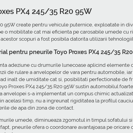
roxes PX4 245/35 R20 95W
95W create pentru vehicule puternice, exploatate in diver
 pe o mobilitate cat mai eficienta pe carosabile umede cu r
estor scopuri a fost posibila datorita utilizarii tehnologii
rial pentru pneurile Toyo Proxes PX4 245/35 R2
anta adeziune cu drumurile lunecoase aplicind elemente ch
zii de rulare a anvelopelor de vara pentru automobile, iar 
inalt de umiditate cat si, posibilitati perfectionate de fr
yo Proxes PX4 245/35 R20 95W sustin automobilul foarte b
a anvelopei s-a implementat un compus chimic actualizat pre
i in acelasi timp, nu a ingreunat rigiditatea la profilul cau
nerile de apa din zona de contact.
murile umede, diminueaza zgomotul in timpul sofatului si
 fapt, pneurile ofera o coordonare avantajoasa pe oricare ca