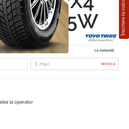
Înscriere la vulcanizare
Proxes PX4
5 R20 95W
 vara 245/35 R20
La comandă
NOTIFICA
itatea la operator