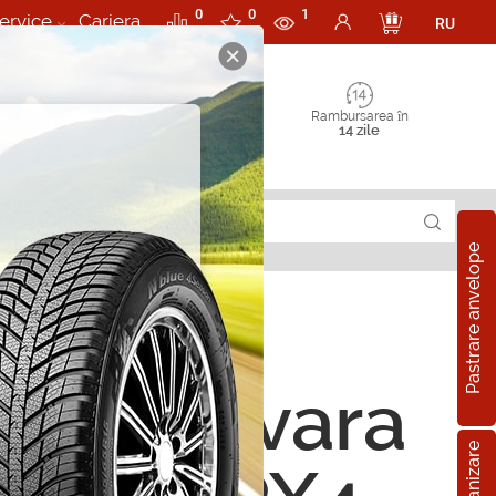
0
0
1
ervice
Cariera
RU
Rambursarea în
14 zile
Pastrare anvelope
ope de vara