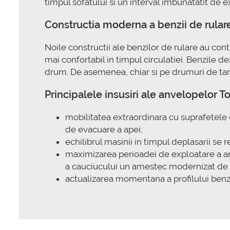
timpul sofatului si un interval imbunatatit de e
Constructia moderna a benzii de rular
Noile constructii ale benzilor de rulare au con
mai confortabil in timpul circulatiei. Benzile 
drum. De asemenea, chiar si pe drumuri de tar
Principalele insusiri ale anvelopelor
mobilitatea extraordinara cu suprafetele c
de evacuare a apei;
echilibrul masinii in timpul deplasarii se 
maximizarea perioadei de exploatare a an
a cauciucului un amestec modernizat de 
actualizarea momentana a profilului benzii