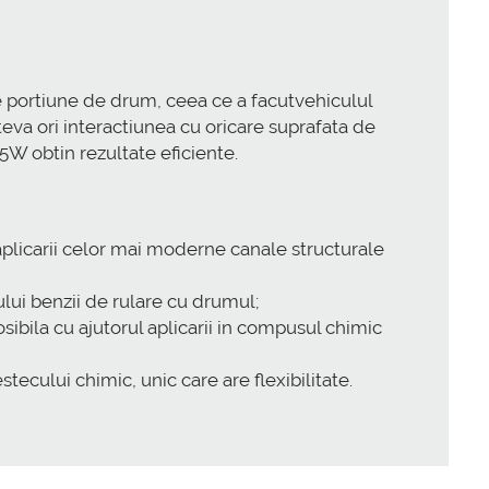
re portiune de drum, ceea ce a facutvehiculul
teva ori interactiunea cu oricare suprafata de
W obtin rezultate eficiente.
 aplicarii celor mai moderne canale structurale
lului benzii de rulare cu drumul;
bila cu ajutorul aplicarii in compusul chimic
ecului chimic, unic care are flexibilitate.