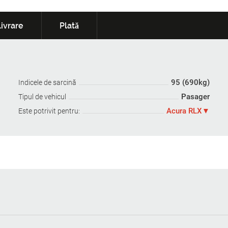
ivrare
Plată
95 (690kg)
Indicele de sarcină
Pasager
Tipul de vehicul
Acura RLX
Este potrivit pentru: