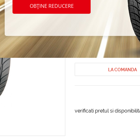
Toyo 
OBȚINE REDUCERE
245/3
Anvelope de vara Toyo
Anvelope de
Cod produs: AT-60423
LA COMANDA
verificati pretul si disponibil