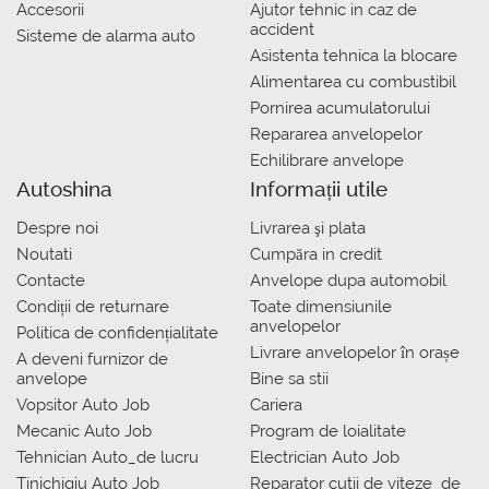
Accesorii
Ajutor tehnic in caz de
accident
Sisteme de alarma auto
Asistenta tehnica la blocare
Alimentarea cu combustibil
Pornirea acumulatorului
Repararea anvelopelor
Echilibrare anvelope
Autoshina
Informații utile
Despre noi
Livrarea şi plata
Noutati
Сumpăra in credit
Contacte
Anvelope dupa automobil
Condiții de returnare
Toate dimensiunile
anvelopelor
Politica de confidențialitate
Livrare anvelopelor în orașe
A deveni furnizor de
anvelope
Bine sa stii
Vopsitor Auto Job
Cariera
Mecanic Auto Job
Program de loialitate
Tehnician Auto_de lucru
Electrician Auto Job
Tinichigiu Auto Job
Reparator cutii de viteze_de