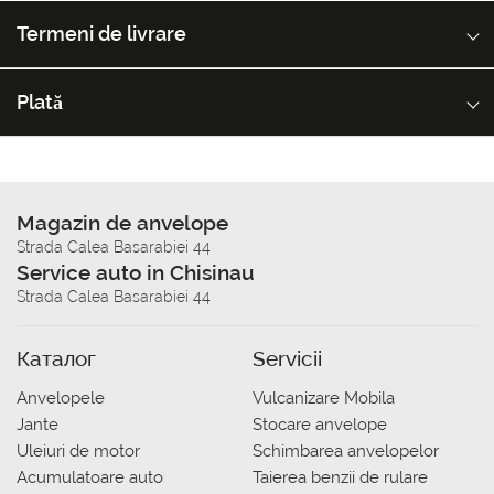
Termeni de livrare
Plată
Magazin de anvelope
Strada Calea Basarabiei 44
Service auto in Chisinau
Strada Calea Basarabiei 44
Каталог
Servicii
Anvelopele
Vulcanizare Mobila
Jante
Stocare anvelope
Uleiuri de motor
Schimbarea anvelopelor
Acumulatoare auto
Taierea benzii de rulare