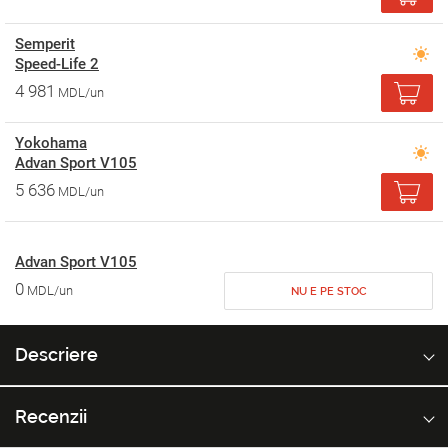
Semperit
Speed-Life 2
4 981
MDL/un
Yokohama
Advan Sport V105
5 636
MDL/un
Advan Sport V105
0
MDL/un
NU E PE STOC
Descriere
Recenzii