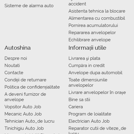
accident
Sisteme de alarma auto
Asistenta tehnica la blocare
Alimentarea cu combustibil
Pornirea acumulatorului
Repararea anvelopelor
Echilibrare anvelope
Autoshina
Informații utile
Despre noi
Livrarea şi plata
Noutati
Сumpăra in credit
Contacte
Anvelope dupa automobil
Condiții de returnare
Toate dimensiunile
anvelopelor
Politica de confidențialitate
Livrare anvelopelor în orașe
A deveni furnizor de
anvelope
Bine sa stii
Vopsitor Auto Job
Cariera
Mecanic Auto Job
Program de loialitate
Tehnician Auto_de lucru
Electrician Auto Job
Tinichigiu Auto Job
Reparator cutii de viteze_de
lucru