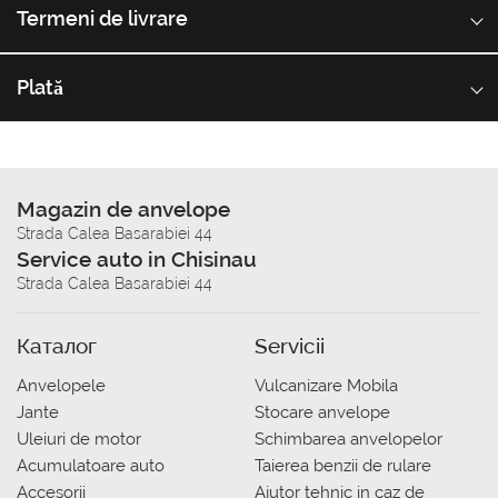
Termeni de livrare
Plată
Magazin de anvelope
Strada Calea Basarabiei 44
Service auto in Chisinau
Strada Calea Basarabiei 44
Каталог
Servicii
Anvelopele
Vulcanizare Mobila
Jante
Stocare anvelope
Uleiuri de motor
Schimbarea anvelopelor
Acumulatoare auto
Taierea benzii de rulare
Accesorii
Ajutor tehnic in caz de