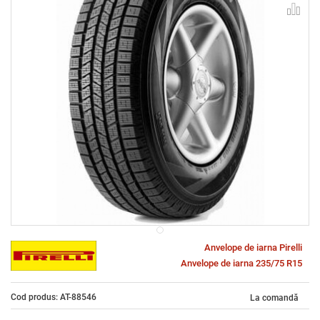
Anvelope de iarna Pirelli
Anvelope de iarna 235/75 R15
Cod produs: AT-88546
La comandă