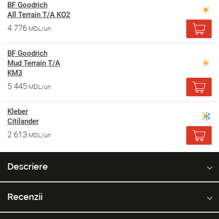
BF Goodrich
All Terrain T/A KO2
4 776
MDL/un
BF Goodrich
Mud Terrain T/A
KM3
5 445
MDL/un
Kleber
Citilander
2 613
MDL/un
Descriere
Recenzii