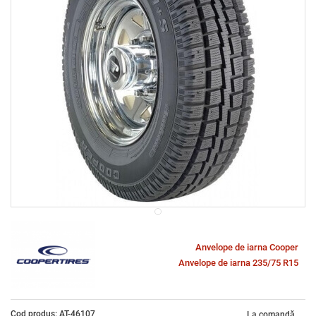
Anvelope de iarna Cooper
Anvelope de iarna 235/75 R15
Cod produs: AT-46107
La comandă