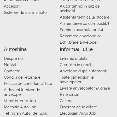
Acumulatoare auto
Taierea benzii de rulare
Accesorii
Ajutor tehnic in caz de
accident
Sisteme de alarma auto
Asistenta tehnica la blocare
Alimentarea cu combustibil
Pornirea acumulatorului
Repararea anvelopelor
Echilibrare anvelope
Autoshina
Informații utile
Despre noi
Livrarea şi plata
Noutati
Сumpăra in credit
Contacte
Anvelope dupa automobil
Condiții de returnare
Toate dimensiunile
anvelopelor
Politica de confidențialitate
Livrare anvelopelor în orașe
A deveni furnizor de
anvelope
Bine sa stii
Vopsitor Auto Job
Cariera
Mecanic Auto Job
Program de loialitate
Tehnician Auto_de lucru
Electrician Auto Job