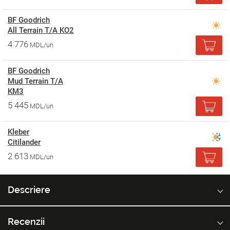
BF Goodrich
All Terrain T/A KO2
4 776
MDL/un
BF Goodrich
Mud Terrain T/A
KM3
5 445
MDL/un
Kleber
Citilander
2 613
MDL/un
Descriere
Recenzii