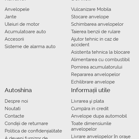
Anvelopele
Vulcanizare Mobila
Jante
Stocare anvelope
Uleiuri de motor
Schimbarea anvelopelor
Acumulatoare auto
Taierea benzii de rulare
Accesorii
Ajutor tehnic in caz de
accident
Sisteme de alarma auto
Asistenta tehnica la blocare
Alimentarea cu combustibil
Pornirea acumulatorului
Repararea anvelopelor
Echilibrare anvelope
Autoshina
Informații utile
Despre noi
Livrarea şi plata
Noutati
Сumpăra in credit
Contacte
Anvelope dupa automobil
Condiții de returnare
Toate dimensiunile
anvelopelor
Politica de confidențialitate
Livrare anvelopelor în orașe
A deveni furnizor de