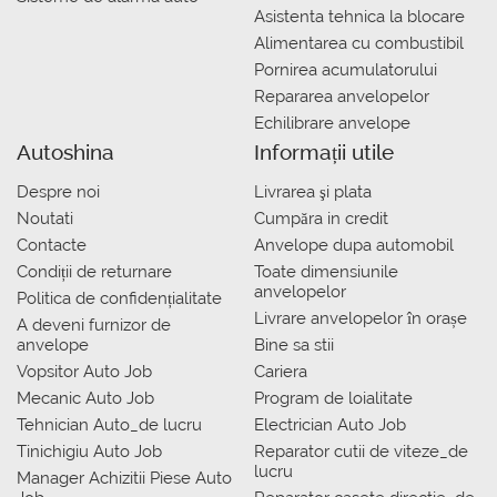
Asistenta tehnica la blocare
Alimentarea cu combustibil
Pornirea acumulatorului
Repararea anvelopelor
Echilibrare anvelope
Autoshina
Informații utile
Despre noi
Livrarea şi plata
Noutati
Сumpăra in credit
Contacte
Anvelope dupa automobil
Condiții de returnare
Toate dimensiunile
anvelopelor
Politica de confidențialitate
Livrare anvelopelor în orașe
A deveni furnizor de
anvelope
Bine sa stii
Vopsitor Auto Job
Cariera
Mecanic Auto Job
Program de loialitate
Tehnician Auto_de lucru
Electrician Auto Job
Tinichigiu Auto Job
Reparator cutii de viteze_de
lucru
Manager Achizitii Piese Auto