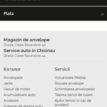
Plată
Magazin de anvelope
Strada Calea Basarabiei 44
Service auto in Chisinau
Strada Calea Basarabiei 44
Каталог
Servicii
Anvelopele
Vulcanizare Mobila
Jante
Stocare anvelope
Uleiuri de motor
Schimbarea anvelopelor
Acumulatoare auto
Taierea benzii de rulare
Accesorii
Ajutor tehnic in caz de
accident
Sisteme de alarma auto