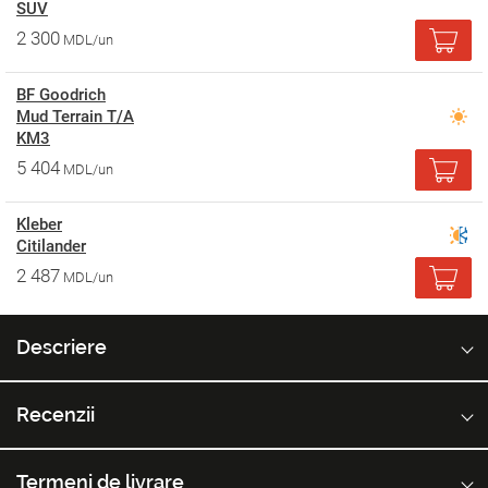
SUV
2 300
MDL/un
BF Goodrich
Mud Terrain T/A
KM3
5 404
MDL/un
Kleber
Citilander
2 487
MDL/un
Descriere
Recenzii
Termeni de livrare