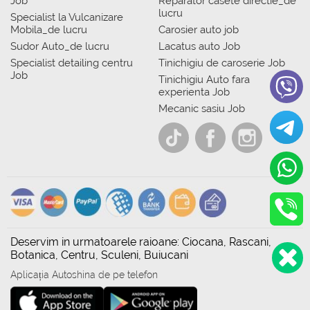
Job
Reparator casete directie_de
lucru
Specialist la Vulcanizare
Mobila_de lucru
Carosier auto job
Sudor Auto_de lucru
Lacatus auto Job
Specialist detailing centru
Tinichigiu de caroserie Job
Job
Tinichigiu Auto fara
experienta Job
Mecanic sasiu Job
Deservim in urmatoarele raioane: Ciocana, Rascani,
Botanica, Centru, Sculeni, Buiucani
Aplicația Autoshina de pe telefon