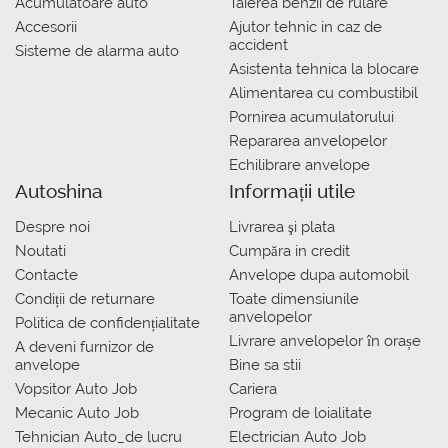
Acumulatoare auto
Taierea benzii de rulare
Accesorii
Ajutor tehnic in caz de
accident
Sisteme de alarma auto
Asistenta tehnica la blocare
Alimentarea cu combustibil
Pornirea acumulatorului
Repararea anvelopelor
Echilibrare anvelope
Autoshina
Informații utile
Despre noi
Livrarea şi plata
Noutati
Сumpăra in credit
Contacte
Anvelope dupa automobil
Condiții de returnare
Toate dimensiunile
anvelopelor
Politica de confidențialitate
Livrare anvelopelor în orașe
A deveni furnizor de
anvelope
Bine sa stii
Vopsitor Auto Job
Cariera
Mecanic Auto Job
Program de loialitate
Tehnician Auto_de lucru
Electrician Auto Job