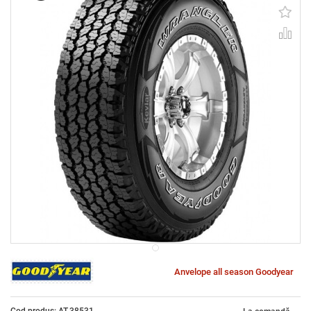
Anvelope all season Goodyear
Cod produs: AT-38531