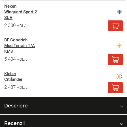
Nexen
Winguard Sport 2
SUV
2 300
MDL/un
BF Goodrich
Mud Terrain T/A
KM3
5 404
MDL/un
Kleber
Citilander
2 487
MDL/un
Descriere
Recenzii