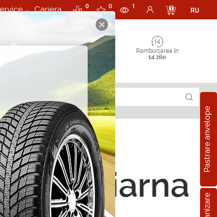
0
0
1
ervice
Cariera
RU
Rambursarea în
14 zile
Pastrare anvelope
ope de iarna