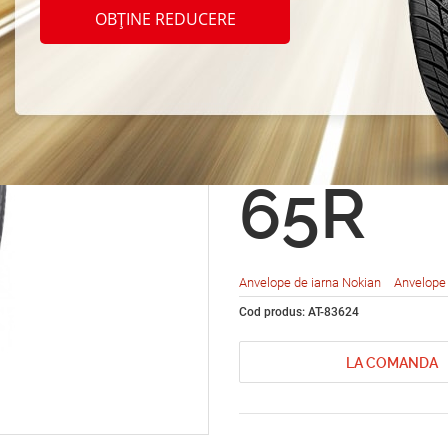
Nokia
OBȚINE REDUCERE
Hakkap
SUV 2
65R
Anvelope de iarna Nokian
Anvelope 
Cod produs: AT-83624
LA COMANDA