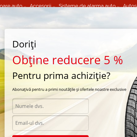
oare auto
Accesorii
Sisteme de alarma auto
Autos
60 066 000
+373 60 608 000
izare Mobila 24/7 non
Service auto in Chisinau
 toate regiunile
(L-V) 9:00 - 19:00
Doriți
(Sî) 09:00-19:00
Strada Calea Basarabiei 44
Obține reducere 5 %
Pentru prima achiziție?
rna Nokian
/
Hakkapeliitta R SUV
/
Nokian Hakkapeliitta R SUV 235/65 R17 65R
Abonațivă pentru a primi noutățile și ofertele noastre exclusive
Anvel