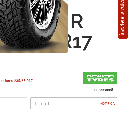
Înscriere la vulcanizare
n
eliitta R
35/65 R17
de iarna 235/65 R17
La comandă
NOTIFICA