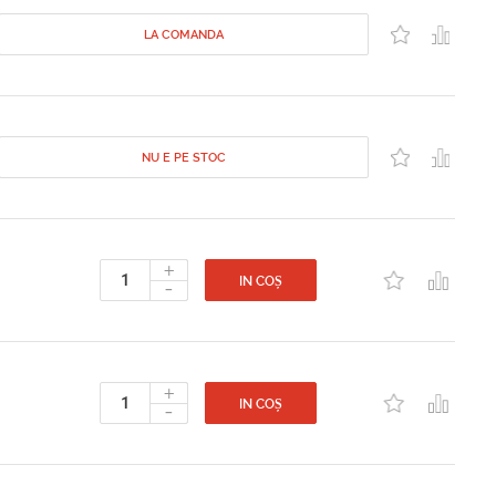
LA COMANDA
NU E PE STOC
+
-
IN COȘ
+
-
IN COȘ