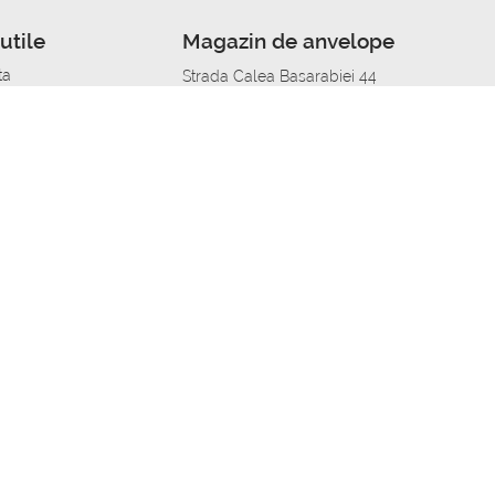
utile
Magazin de anvelope
ta
Strada Calea Basarabiei 44
edit
Service auto in Chisinau
a automobil
unile anvelopelor
Strada Calea Basarabiei 44
pelor în orașe
alitate
Aplicația Autoshina de pe telefon
itii Piese Auto Job
 Vulcanizare Mobila_de
 lucru
ailing centru Job
caroserie Job
o fara experienta Job
u Job