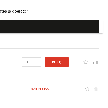
itatea la operator
+
-
IN COȘ
NU E PE STOC