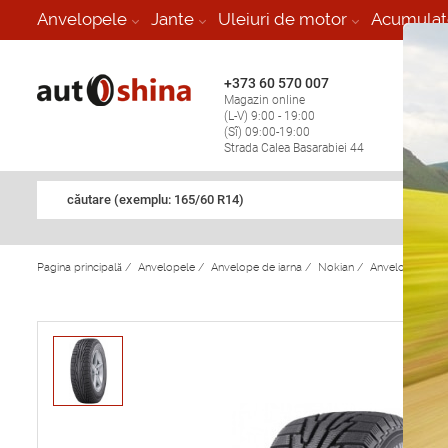
-
Anvelopele
Jante
Uleiuri de motor
Acumulat
+373 60 570 007
+373 
Magazin online
Vulcan
(L-V) 9:00 - 19:00
stop în
(Sî) 09:00-19:00
Strada Calea Basarabiei 44
căutare (exemplu: 165/60 R14)
Pagina principală
/
Anvelopele
/
Anvelope de iarna
/
Nokian
/
Anvelope de ia