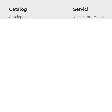
Catalog
Servicii
Anvelopele
Vulcanizare Mobila
Jante
Stocare anvelope
Uleiuri de motor
Schimbarea anvelopelo
Acumulatoare auto
Taierea benzii de rulare
Accesorii
Ajutor tehnic in caz de 
Sisteme de alarma auto
Asistenta tehnica la blo
Alimentarea cu combust
Pornirea acumulatorului
Repararea anvelopelor
Echilibrare anvelope