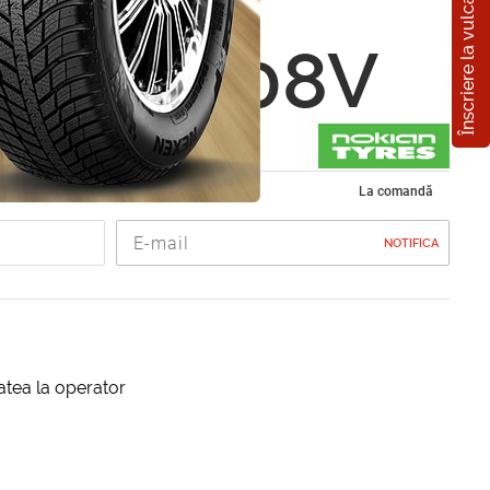
Înscriere la vulcanizare
n NRVi
5 R17 108V
de vara 235/65 R17
La comandă
NOTIFICA
itatea la operator