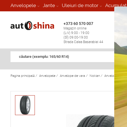
-
Anvelopele
Jante
Uleiuri de motor
Acumulat
+373 60 570 007
+373 
Magazin online
Vulcan
(L-V) 9:00 - 19:00
stop în
(Sî) 09:00-19:00
Strada Calea Basarabiei 44
căutare (exemplu: 165/60 R14)
Pagina principală
/
Anvelopele
/
Anvelope de vara
/
Nokian
/
Anvelope de va