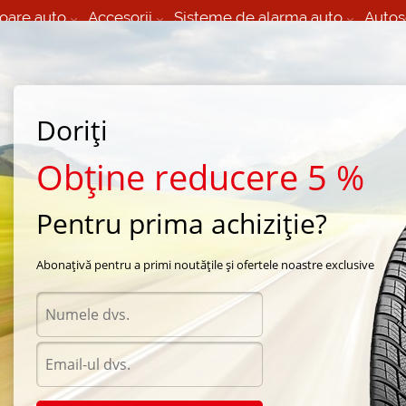
oare auto
Accesorii
Sisteme de alarma auto
Autos
60 066 000
+373 60 608 000
izare Mobila 24/7 non
Service auto in Chisinau
 toate regiunile
(L-V) 9:00 - 19:00
Doriți
(Sî) 09:00-19:00
Strada Calea Basarabiei 44
Obține reducere 5 %
Pentru prima achiziție?
ra Nokian
/
NRVi
/
Nokian NRVi 235/65 R17 108V
Abonațivă pentru a primi noutățile și ofertele noastre exclusive
Anvel