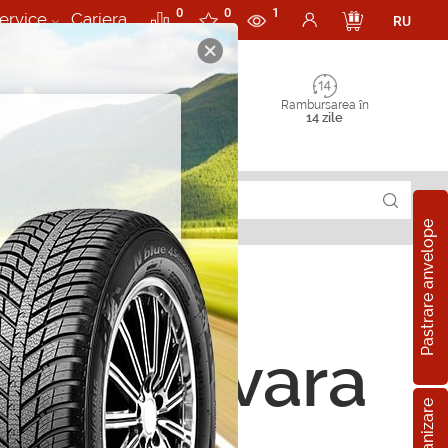
0
0
1
ervice
Cariera
RU
Rambursarea în
14 zile
Pastrare anvelope
ope de vara