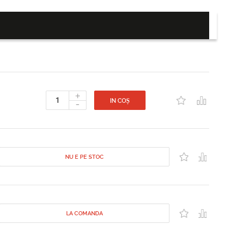
+
-
IN COȘ
NU E PE STOC
LA COMANDA