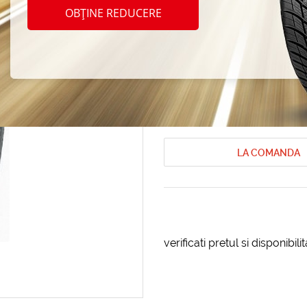
Nokia
OBȚINE REDUCERE
235/6
Anvelope de vara Nokian
Anvelope 
Cod produs: AT-85652
LA COMANDA
verificati pretul si disponibil