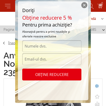
0
Doriți
Obține reducere 5 %
Contactați-ne
Serviciu de comandă
Pentru prima achiziție?
Pagina principală
/
Nokian Nordman SUV 235/65 R17 108S
Abonațivă pentru a primi noutățile și
ofertele noastre exclusive
Înapoi
Anvelope de iarna
Nokian Nordman SUV
235/65 R17 108S
OBȚINE REDUCERE