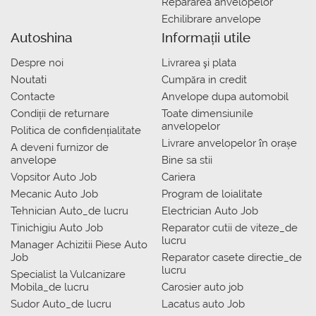
Repararea anvelopelor
Echilibrare anvelope
Autoshina
Informații utile
Despre noi
Livrarea şi plata
Noutati
Сumpăra in credit
Contacte
Anvelope dupa automobil
Condiții de returnare
Toate dimensiunile
anvelopelor
Politica de confidențialitate
Livrare anvelopelor în orașe
A deveni furnizor de
anvelope
Bine sa stii
Vopsitor Auto Job
Cariera
Mecanic Auto Job
Program de loialitate
Tehnician Auto_de lucru
Electrician Auto Job
Tinichigiu Auto Job
Reparator cutii de viteze_de
lucru
Manager Achizitii Piese Auto
Job
Reparator casete directie_de
lucru
Specialist la Vulcanizare
Mobila_de lucru
Carosier auto job
Sudor Auto_de lucru
Lacatus auto Job