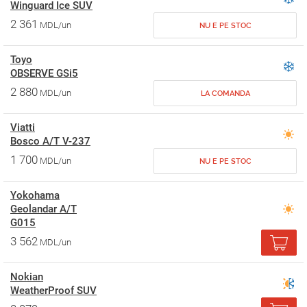
Winguard Ice SUV
2 361
MDL/un
NU E PE STOC
Toyo
OBSERVE GSi5
2 880
MDL/un
LA COMANDA
Viatti
Bosco A/T V-237
1 700
MDL/un
NU E PE STOC
Yokohama
Geolandar A/T
G015
3 562
MDL/un
Nokian
WeatherProof SUV