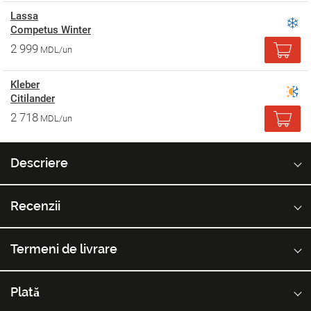
Lassa
Competus Winter
2 999
MDL/un
Kleber
Citilander
2 718
MDL/un
Descriere
Recenzii
Termeni de livrare
Plată