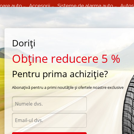
oare auto
Accesorii
Sisteme de alarma auto
Autos
60 066 000
+373 60 608 000
izare Mobila 24/7 non
Service auto in Chisinau
 toate regiunile
(L-V) 9:00 - 19:00
Doriți
(Sî) 09:00-19:00
Strada Calea Basarabiei 44
Obține reducere 5 %
Pentru prima achiziție?
rna Nokian
/
Nordman RS2 Suv
/
Nokian Nordman RS2 SUV 235/65 R17 108R
Abonațivă pentru a primi noutățile și ofertele noastre exclusive
Anvel