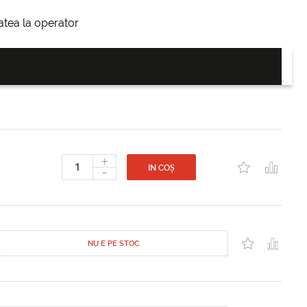
itatea la operator
+
-
IN COȘ
NU E PE STOC