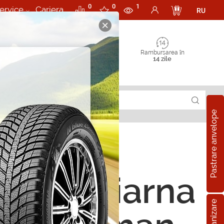
0
0
1
ervice
Cariera
RU
Rambursarea în
14 zile
Pastrare anvelope
ope de iarna