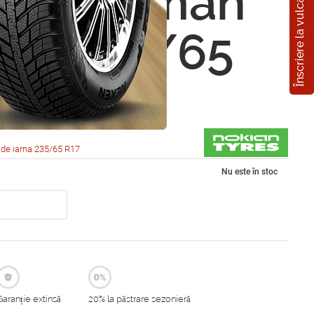
Înscriere la vulcanizare
n Nordman
UV 235/65
08R
de iarna 235/65 R17
Nu este în stoc
Garanție extinsă
20% la păstrare sezonieră