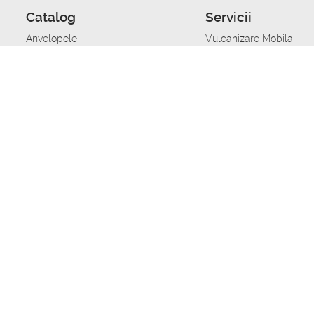
Catalog
Servicii
Anvelopele
Vulcanizare Mobila
Jante
Stocare anvelope
Uleiuri de motor
Schimbarea anvelopelo
Acumulatoare auto
Taierea benzii de rulare
Accesorii
Ajutor tehnic in caz de 
Sisteme de alarma auto
Asistenta tehnica la blo
Alimentarea cu combust
Pornirea acumulatorului
Repararea anvelopelor
Echilibrare anvelope