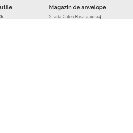
utile
Magazin de anvelope
ta
Strada Calea Basarabiei 44
edit
Service auto in Chisinau
a automobil
unile anvelopelor
Strada Calea Basarabiei 44
pelor în orașe
alitate
Aplicația Autoshina de pe telefon
itii Piese Auto Job
 Vulcanizare Mobila_de
 lucru
ailing centru Job
caroserie Job
o fara experienta Job
u Job