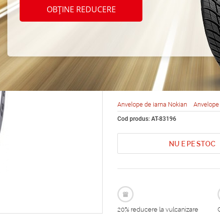
Nokia
OBȚINE REDUCERE
RS2 S
R17 1
Anvelope de iarna Nokian
Anvelope 
Cod produs: AT-83196
NU E PE STOC
20% reducere la vulcanizare