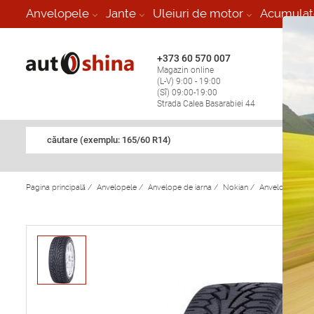
-
Anvelopele
Jante
Uleiuri de motor
Acumulat
+373 60 570 007
+373 
Magazin online
Vulcan
(L-V) 9:00 - 19:00
stop în
(Sî) 09:00-19:00
Strada Calea Basarabiei 44
căutare (exemplu: 165/60 R14)
Pagina principală
/
Anvelopele
/
Anvelope de iarna
/
Nokian
/
Anvelope de ia