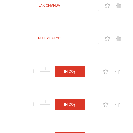
LA COMANDA
NU E PE STOC
+
-
IN COȘ
+
-
IN COȘ