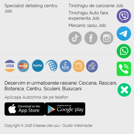
Specialist detailing centru
Tinichigiu de caroserie Job
Job
Tinichigiu Auto fara
experienta Job
Mecanic sasiu Job
Deservim in urmatoarele raioane: Ciocana, Rascani,
Botanica, Centru, Sculeni, Buiucani
Aplicația Autoshina de pe telefon
Copyright © 2016 Crearea site-ului - Studio Webmaster