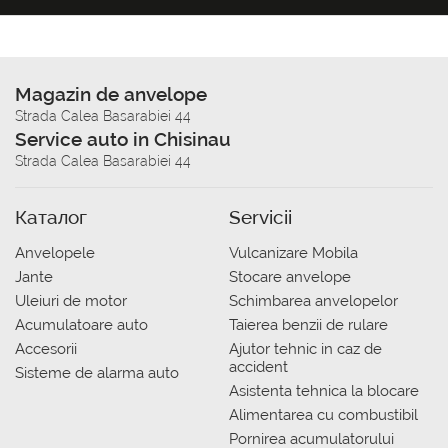
Magazin de anvelope
Strada Calea Basarabiei 44
Service auto in Chisinau
Strada Calea Basarabiei 44
Каталог
Servicii
Anvelopele
Vulcanizare Mobila
Jante
Stocare anvelope
Uleiuri de motor
Schimbarea anvelopelor
Acumulatoare auto
Taierea benzii de rulare
Accesorii
Ajutor tehnic in caz de
accident
Sisteme de alarma auto
Asistenta tehnica la blocare
Alimentarea cu combustibil
Pornirea acumulatorului