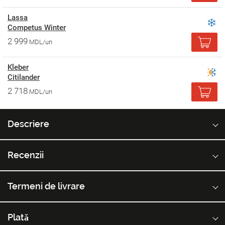
Lassa
Competus Winter
2 999
MDL/un
Kleber
Citilander
2 718
MDL/un
Descriere
Recenzii
Termeni de livrare
Plată