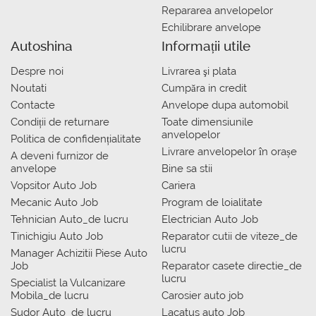
Repararea anvelopelor
Echilibrare anvelope
Autoshina
Informații utile
Despre noi
Livrarea şi plata
Noutati
Сumpăra in credit
Contacte
Anvelope dupa automobil
Condiții de returnare
Toate dimensiunile
anvelopelor
Politica de confidențialitate
Livrare anvelopelor în orașe
A deveni furnizor de
anvelope
Bine sa stii
Vopsitor Auto Job
Cariera
Mecanic Auto Job
Program de loialitate
Tehnician Auto_de lucru
Electrician Auto Job
Tinichigiu Auto Job
Reparator cutii de viteze_de
lucru
Manager Achizitii Piese Auto
Job
Reparator casete directie_de
lucru
Specialist la Vulcanizare
Mobila_de lucru
Carosier auto job
Sudor Auto_de lucru
Lacatus auto Job