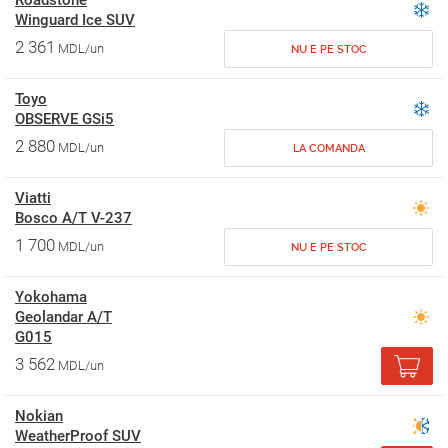
Roadstone
Winguard Ice SUV
2 361
MDL/un
NU E PE STOC
Toyo
OBSERVE GSi5
2 880
MDL/un
LA COMANDA
Viatti
Bosco A/T V-237
1 700
MDL/un
NU E PE STOC
Yokohama
Geolandar A/T
G015
3 562
MDL/un
Nokian
WeatherProof SUV