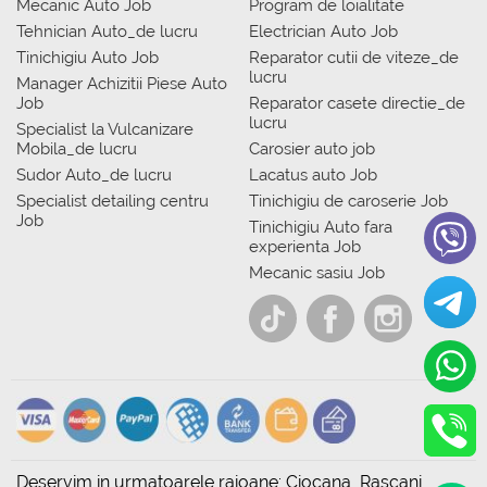
Mecanic Auto Job
Program de loialitate
Tehnician Auto_de lucru
Electrician Auto Job
Tinichigiu Auto Job
Reparator cutii de viteze_de
lucru
Manager Achizitii Piese Auto
Job
Reparator casete directie_de
lucru
Specialist la Vulcanizare
Mobila_de lucru
Carosier auto job
Sudor Auto_de lucru
Lacatus auto Job
Specialist detailing centru
Tinichigiu de caroserie Job
Job
Tinichigiu Auto fara
experienta Job
Mecanic sasiu Job
Deservim in urmatoarele raioane: Ciocana, Rascani,