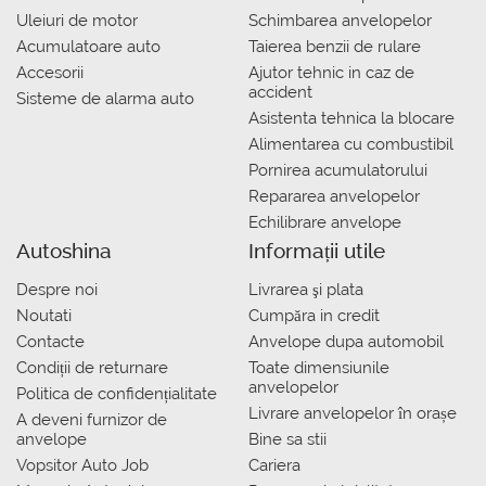
Uleiuri de motor
Schimbarea anvelopelor
Acumulatoare auto
Taierea benzii de rulare
Accesorii
Ajutor tehnic in caz de
accident
Sisteme de alarma auto
Asistenta tehnica la blocare
Alimentarea cu combustibil
Pornirea acumulatorului
Repararea anvelopelor
Echilibrare anvelope
Autoshina
Informații utile
Despre noi
Livrarea şi plata
Noutati
Сumpăra in credit
Contacte
Anvelope dupa automobil
Condiții de returnare
Toate dimensiunile
anvelopelor
Politica de confidențialitate
Livrare anvelopelor în orașe
A deveni furnizor de
anvelope
Bine sa stii
Vopsitor Auto Job
Cariera