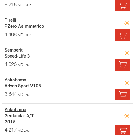
3 716
MDL/un
Pirelli
PZero Asimmetrico
4 408
MDL/un
Semperit
Speed-Life 3
4 326
MDL/un
Yokohama
Advan Sport V105
3 644
MDL/un
Yokohama
Geolandar A/T
G015
4 217
MDL/un