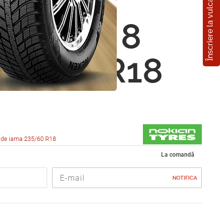
Înscriere la vulcanizare
n
eliitta 8
35/60 R18
de iarna 235/60 R18
La comandă
NOTIFICA