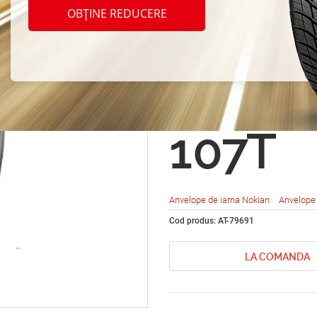
Nokia
OBȚINE REDUCERE
Hakkap
SUV 2
107T
Anvelope de iarna Nokian
Anvelope 
Cod produs: AT-79691
LA COMANDA