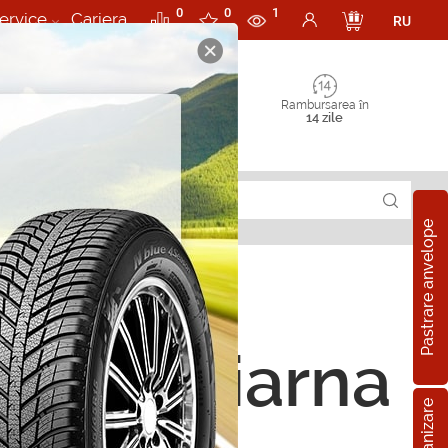
0
0
1
ervice
Cariera
RU
Rambursarea în
14 zile
Pastrare anvelope
ope de iarna