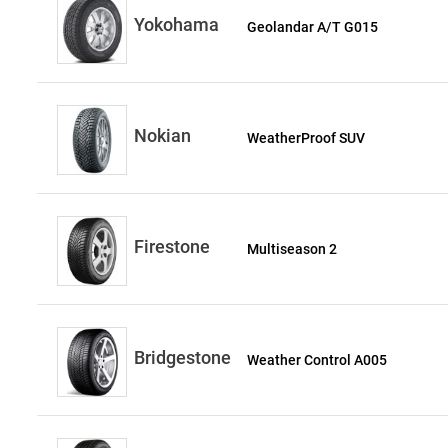
Yokohama
Geolandar A/T G015
Nokian
WeatherProof SUV
Firestone
Multiseason 2
Bridgestone
Weather Control A005