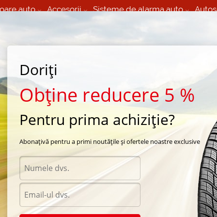
oare auto
Accesorii
Sisteme de alarma auto
Autos
60 066 000
+373 60 608 000
izare Mobila 24/7 non
Service auto in Chisinau
 toate regiunile
(L-V) 9:00 - 19:00
Doriți
(Sî) 09:00-19:00
Strada Calea Basarabiei 44
Obține reducere 5 %
Pentru prima achiziție?
rna Nokian
/
Hakkapeliitta 8 SUV
/
Nokian Hakkapeliitta 8 SUV 235/60 R18 107T
Abonațivă pentru a primi noutățile și ofertele noastre exclusive
Anvel