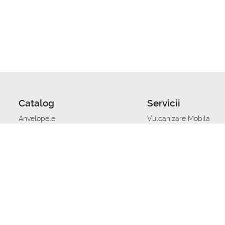
Catalog
Servicii
Anvelopele
Vulcanizare Mobila
Jante
Stocare anvelope
Uleiuri de motor
Schimbarea anvelopelo
Acumulatoare auto
Taierea benzii de rulare
Accesorii
Ajutor tehnic in caz de 
Sisteme de alarma auto
Asistenta tehnica la blo
Alimentarea cu combust
Pornirea acumulatorului
Repararea anvelopelor
Echilibrare anvelope