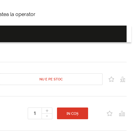
itatea la operator
NU E PE STOC
+
-
IN COȘ