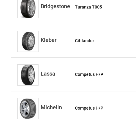
Bridgestone
Turanza T005
Kleber
Citilander
Lassa
Competus H/P
Michelin
Competus H/P