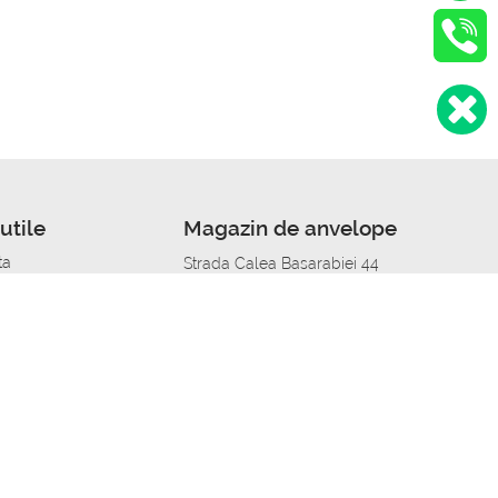
utile
Magazin de anvelope
ta
Strada Calea Basarabiei 44
edit
Service auto in Chisinau
a automobil
unile anvelopelor
Strada Calea Basarabiei 44
pelor în orașe
alitate
Aplicația Autoshina de pe telefon
itii Piese Auto Job
 Vulcanizare Mobila_de