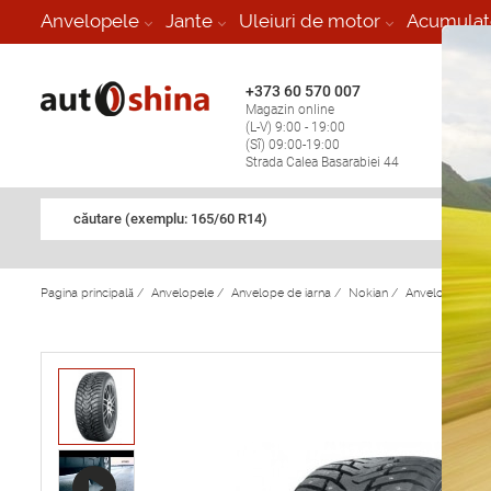
-
Anvelopele
Jante
Uleiuri de motor
Acumulat
+373 60 570 007
+373 
Magazin online
Vulcan
(L-V) 9:00 - 19:00
stop în
(Sî) 09:00-19:00
Strada Calea Basarabiei 44
căutare (exemplu: 165/60 R14)
Pagina principală
/
Anvelopele
/
Anvelope de iarna
/
Nokian
/
Anvelope de ia