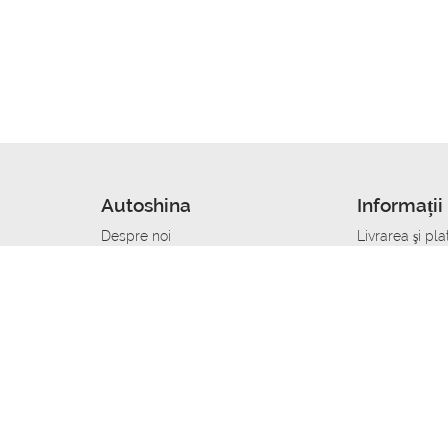
Autoshina
Informații 
Despre noi
Livrarea şi pla
Noutati
Сumpăra in cr
r
Cariera
Anvelope dup
Contacte
Toate dimensi
accident
Condiții de returnare
Livrare anvelo
care
Politica de confidențialitate
Bine sa stii
ibil
A deveni furnizor de anvelope
Program de loi
Vopsitor Auto Job
Manager Achiz
Mecanic Auto Job
Specialist la
lucru
Tehnician Auto_de lucru