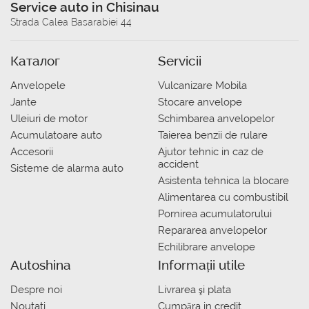
Service auto in Chisinau
Strada Calea Basarabiei 44
Каталог
Servicii
Anvelopele
Vulcanizare Mobila
Jante
Stocare anvelope
Uleiuri de motor
Schimbarea anvelopelor
Acumulatoare auto
Taierea benzii de rulare
Accesorii
Ajutor tehnic in caz de
accident
Sisteme de alarma auto
Asistenta tehnica la blocare
Alimentarea cu combustibil
Pornirea acumulatorului
Repararea anvelopelor
Echilibrare anvelope
Autoshina
Informații utile
Despre noi
Livrarea şi plata
Noutati
Сumpăra in credit