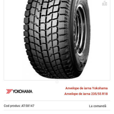
Anvelope de iarna Yokohama
Anvelope de iarna 235/55 R18
Cod produs: AT-58147
La comandă