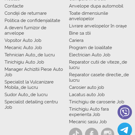
Contacte
Anvelope dupa automobil
Condiții de returnare
Toate dimensiunile
anvelopelor
Politica de confidențialitate
Livrare anvelopelor în orașe
A deveni furnizor de
anvelope
Bine sa stii
Vopsitor Auto Job
Cariera
Mecanic Auto Job
Program de loialitate
Tehnician Auto_de lucru
Electrician Auto Job
Tinichigiu Auto Job
Reparator cutii de viteze_de
lucru
Manager Achizitii Piese Auto
Job
Reparator casete directie_de
lucru
Specialist la Vulcanizare
Mobila_de lucru
Carosier auto job
Sudor Auto_de lucru
Lacatus auto Job
Specialist detailing centru
Tinichigiu de caroserie Job
Job
Tinichigiu Auto fara
experienta Job
Mecanic sasiu Job