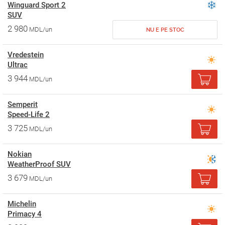
Winguard Sport 2
SUV
2 980
MDL/un
NU E PE STOC
Vredestein
Ultrac
3 944
MDL/un
Semperit
Speed-Life 2
3 725
MDL/un
Nokian
WeatherProof SUV
3 679
MDL/un
Michelin
Primacy 4