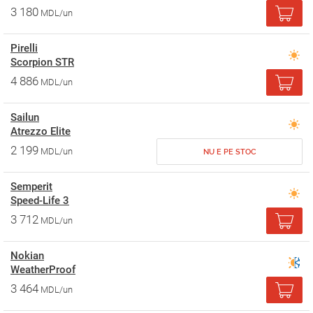
3 180
MDL/un
Pirelli
Scorpion STR
4 886
MDL/un
Sailun
Atrezzo Elite
2 199
MDL/un
NU E PE STOC
Semperit
Speed-Life 3
3 712
MDL/un
Nokian
WeatherProof
3 464
MDL/un