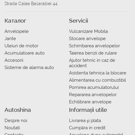
Strada Calea Basarabiei 44
Каталог
Servicii
Anvelopele
Vulcanizare Mobila
Jante
Stocare anvelope
Uleiuri de motor
Schimbarea anvelopelor
Acumulatoare auto
Taierea benzii de rulare
Accesorii
Ajutor tehnic in caz de
accident
Sisteme de alarma auto
Asistenta tehnica la blocare
Alimentarea cu combustibil
Pornirea acumulatorului
Repararea anvelopelor
Echilibrare anvelope
Autoshina
Informații utile
Despre noi
Livrarea şi plata
Noutati
Сumpăra in credit