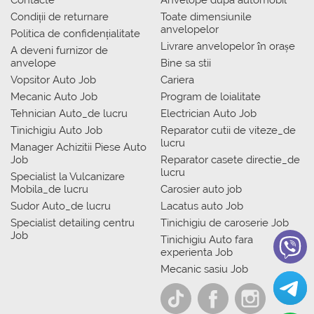
Contacte
Anvelope dupa automobil
Condiții de returnare
Toate dimensiunile
anvelopelor
Politica de confidențialitate
Livrare anvelopelor în orașe
A deveni furnizor de
anvelope
Bine sa stii
Vopsitor Auto Job
Cariera
Mecanic Auto Job
Program de loialitate
Tehnician Auto_de lucru
Electrician Auto Job
Tinichigiu Auto Job
Reparator cutii de viteze_de
lucru
Manager Achizitii Piese Auto
Job
Reparator casete directie_de
lucru
Specialist la Vulcanizare
Mobila_de lucru
Carosier auto job
Sudor Auto_de lucru
Lacatus auto Job
Specialist detailing centru
Tinichigiu de caroserie Job
Job
Tinichigiu Auto fara
experienta Job
Mecanic sasiu Job