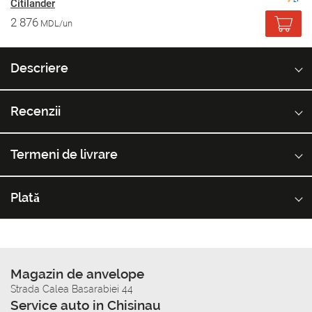
Citilander
2 876
MDL/un
Descriere
Recenzii
Termeni de livrare
Plată
Magazin de anvelope
Strada Calea Basarabiei 44
Service auto in Chisinau