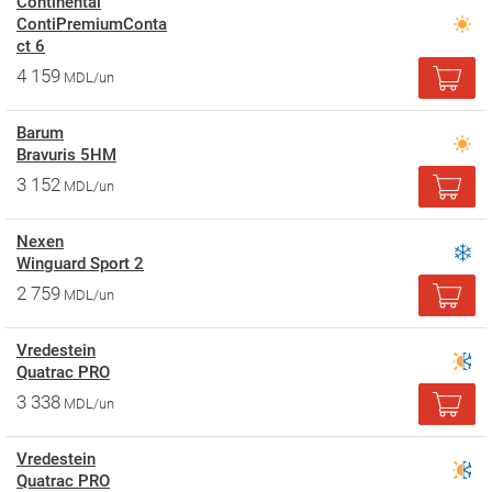
Continental
ContiPremiumConta
ct 6
4 159
MDL/un
Barum
Bravuris 5HM
3 152
MDL/un
Nexen
Winguard Sport 2
2 759
MDL/un
Vredestein
Quatrac PRO
3 338
MDL/un
Vredestein
Quatrac PRO