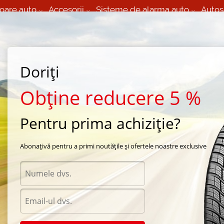
oare auto
Accesorii
Sisteme de alarma auto
Autos
60 066 000
+373 60 608 000
izare Mobila 24/7 non
Service auto in Chisinau
 toate regiunile
(L-V) 9:00 - 19:00
Doriți
(Sî) 09:00-19:00
Strada Calea Basarabiei 44
Obține reducere 5 %
Pentru prima achiziție?
e iarna Continental
/
Continental ContiWinterContact
/
Continental ContiWinterContac
Abonațivă pentru a primi noutățile și ofertele noastre exclusive
Anvel