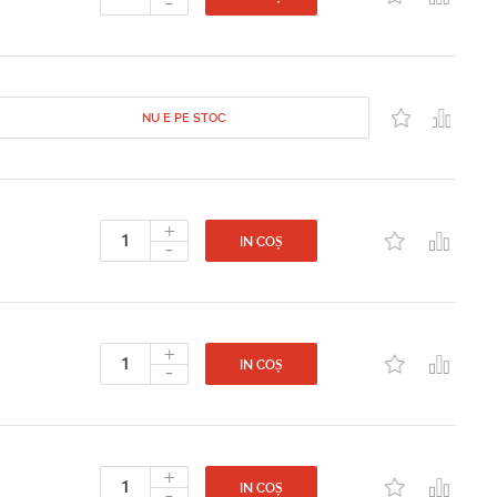
-
NU E PE STOC
+
-
IN COȘ
+
-
IN COȘ
+
-
IN COȘ