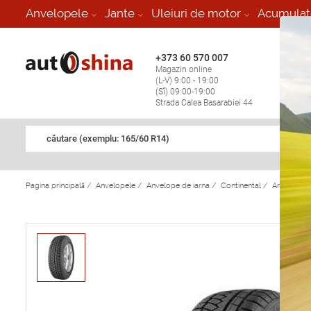
-
Anvelopele
Jante
Uleiuri de motor
Acumulat
+373 60 570 007
+373 
Magazin online
Vulcan
(L-V) 9:00 - 19:00
stop în
(Sî) 09:00-19:00
Strada Calea Basarabiei 44
căutare (exemplu: 165/60 R14)
Pagina principală
/
Anvelopele
/
Anvelope de iarna
/
Continental
/
Anvelope d