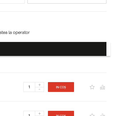
itatea la operator
+
-
IN COȘ
+