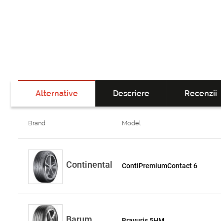
Alternative
Descriere
Recenzii
Brand
Model
Continental
ContiPremiumContact 6
Barum
Bravuris 5HM