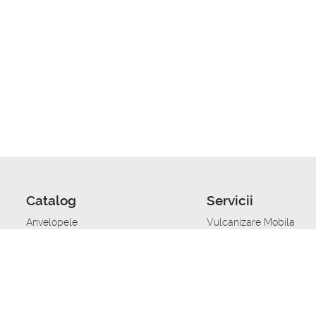
Catalog
Servicii
Anvelopele
Vulcanizare Mobila
Jante
Stocare anvelope
Uleiuri de motor
Schimbarea anvelopelo
Acumulatoare auto
Taierea benzii de rulare
Accesorii
Ajutor tehnic in caz de 
Sisteme de alarma auto
Asistenta tehnica la blo
Alimentarea cu combust