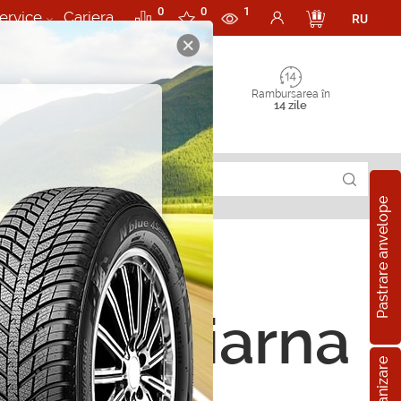
0
0
1
ervice
Cariera
RU
Rambursarea în
14 zile
Pastrare anvelope
t TS 790 235/55 R17 103V
ope de iarna