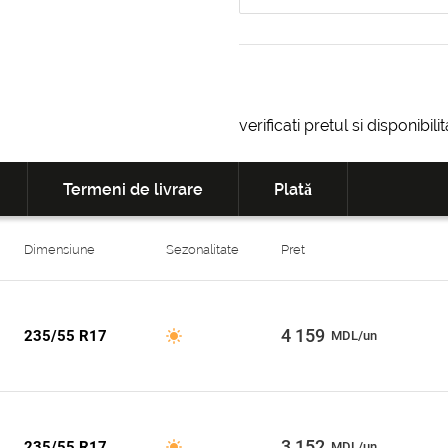
verificati pretul si disponibil
Termeni de livrare
Plată
Dimensiune
Sezonalitate
Pret
4 159
235/55 R17
MDL/un
3 152
235/55 R17
MDL/un