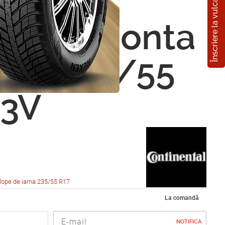
Înscriere la vulcanizare
nental
WinterConta
 790 235/55
03V
lope de iarna 235/55 R17
La comandă
NOTIFICA