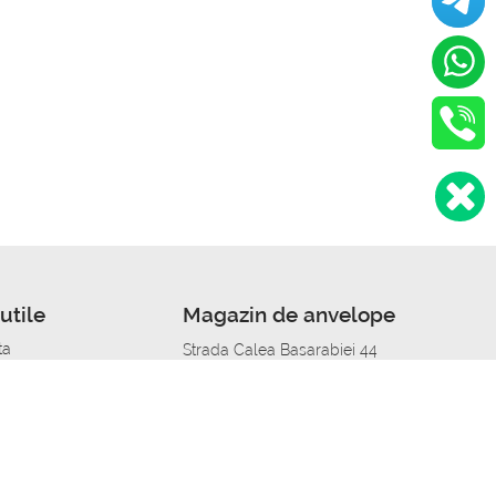
utile
Magazin de anvelope
ta
Strada Calea Basarabiei 44
edit
Service auto in Chisinau
a automobil
unile anvelopelor
Strada Calea Basarabiei 44
pelor în orașe
alitate