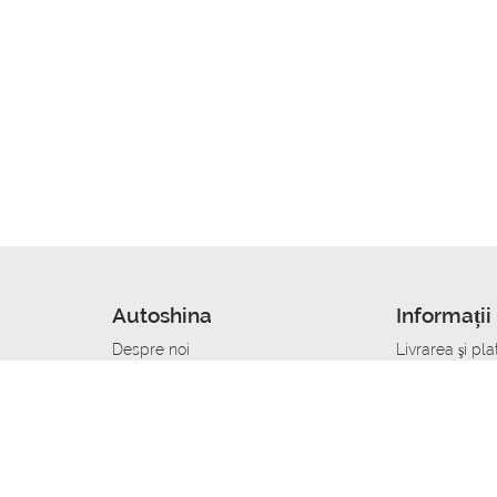
Autoshina
Informații 
Despre noi
Livrarea şi pla
Noutati
Сumpăra in cr
r
Cariera
Anvelope dup
Contacte
Toate dimensi
accident
Condiții de returnare
Livrare anvelo
care
Politica de confidențialitate
Bine sa stii
ibil
A deveni furnizor de anvelope
Program de loi