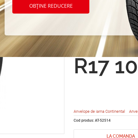
Conti
OBȚINE REDUCERE
Conti
ct TS
R17 1
Anvelope de iarna Continental
Anve
Cod produs: AT-52514
LA COMANDA