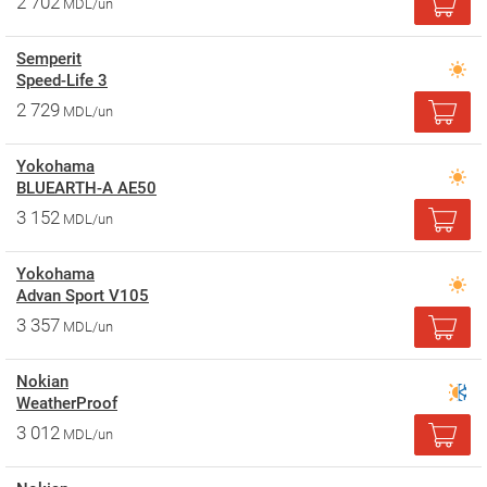
2 702
MDL/un
Semperit
Speed-Life 3
2 729
MDL/un
Yokohama
BLUEARTH-A AE50
3 152
MDL/un
Yokohama
Advan Sport V105
3 357
MDL/un
Nokian
WeatherProof
3 012
MDL/un