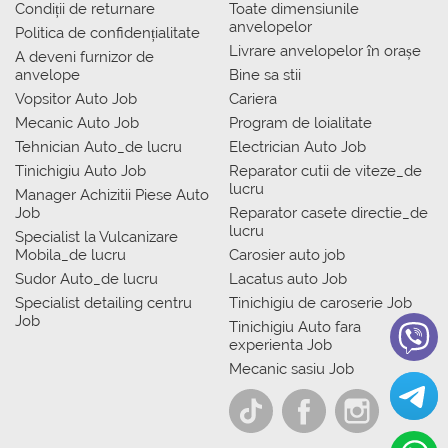
Condiții de returnare
Toate dimensiunile
anvelopelor
Politica de confidențialitate
Livrare anvelopelor în orașe
A deveni furnizor de
anvelope
Bine sa stii
Vopsitor Auto Job
Cariera
Mecanic Auto Job
Program de loialitate
Tehnician Auto_de lucru
Electrician Auto Job
Tinichigiu Auto Job
Reparator cutii de viteze_de
lucru
Manager Achizitii Piese Auto
Job
Reparator casete directie_de
lucru
Specialist la Vulcanizare
Mobila_de lucru
Carosier auto job
Sudor Auto_de lucru
Lacatus auto Job
Specialist detailing centru
Tinichigiu de caroserie Job
Job
Tinichigiu Auto fara
experienta Job
Mecanic sasiu Job