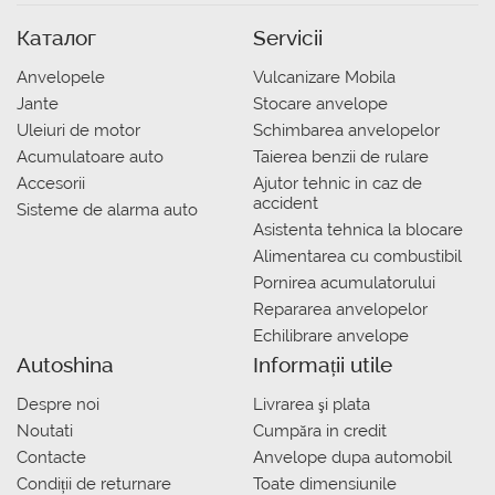
Каталог
Servicii
Anvelopele
Vulcanizare Mobila
Jante
Stocare anvelope
Uleiuri de motor
Schimbarea anvelopelor
Acumulatoare auto
Taierea benzii de rulare
Accesorii
Ajutor tehnic in caz de
accident
Sisteme de alarma auto
Asistenta tehnica la blocare
Alimentarea cu combustibil
Pornirea acumulatorului
Repararea anvelopelor
Echilibrare anvelope
Autoshina
Informații utile
Despre noi
Livrarea şi plata
Noutati
Сumpăra in credit
Contacte
Anvelope dupa automobil
Condiții de returnare
Toate dimensiunile