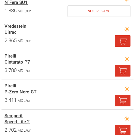
N`Fera SU1
1 836
MDL/un
NU E PE STOC
Vredestein
Ultrac
2 865
MDL/un
Pirelli
Cinturato P7
3 780
MDL/un
Pirelli
P-Zero Nero GT
3 411
MDL/un
Semperit
Speed-Life 2
2 702
MDL/un