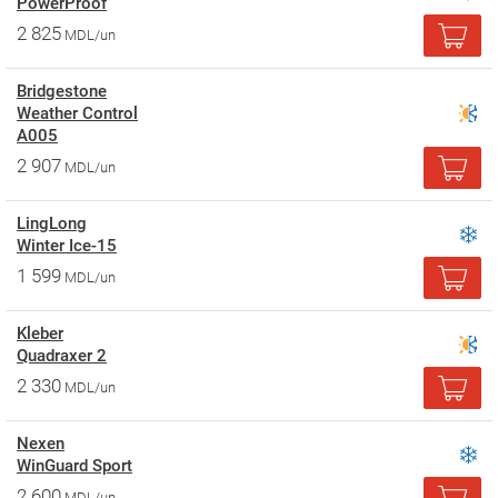
PowerProof
2 825
MDL/un
Bridgestone
Weather Control
A005
2 907
MDL/un
LingLong
Winter Ice-15
1 599
MDL/un
Kleber
Quadraxer 2
2 330
MDL/un
Nexen
WinGuard Sport
2 600
MDL/un