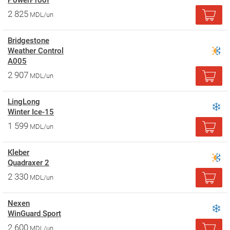
PowerProof
2 825
MDL/un
Bridgestone
Weather Control
A005
2 907
MDL/un
LingLong
Winter Ice-15
1 599
MDL/un
Kleber
Quadraxer 2
2 330
MDL/un
Nexen
WinGuard Sport
2 600
MDL/un