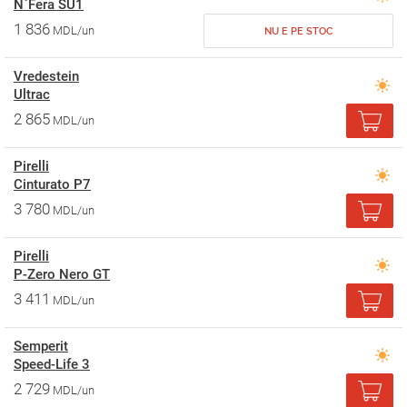
N`Fera SU1
1 836
MDL/un
NU E PE STOC
Vredestein
Ultrac
2 865
MDL/un
Pirelli
Cinturato P7
3 780
MDL/un
Pirelli
P-Zero Nero GT
3 411
MDL/un
Semperit
Speed-Life 3
2 729
MDL/un