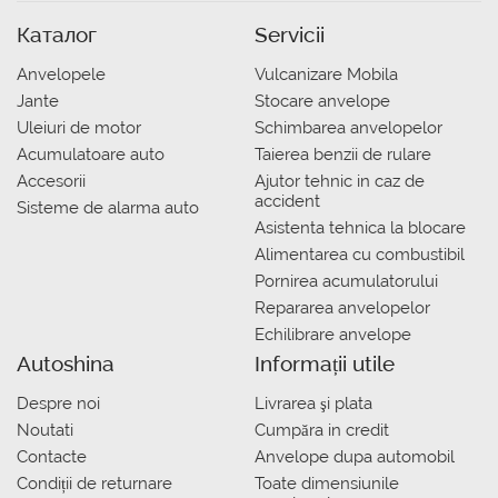
Каталог
Servicii
Anvelopele
Vulcanizare Mobila
Jante
Stocare anvelope
Uleiuri de motor
Schimbarea anvelopelor
Acumulatoare auto
Taierea benzii de rulare
Accesorii
Ajutor tehnic in caz de
accident
Sisteme de alarma auto
Asistenta tehnica la blocare
Alimentarea cu combustibil
Pornirea acumulatorului
Repararea anvelopelor
Echilibrare anvelope
Autoshina
Informații utile
Despre noi
Livrarea şi plata
Noutati
Сumpăra in credit
Contacte
Anvelope dupa automobil
Condiții de returnare
Toate dimensiunile