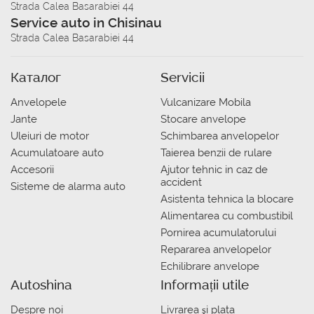
Strada Calea Basarabiei 44
Service auto in Chisinau
Strada Calea Basarabiei 44
Каталог
Servicii
Anvelopele
Vulcanizare Mobila
Jante
Stocare anvelope
Uleiuri de motor
Schimbarea anvelopelor
Acumulatoare auto
Taierea benzii de rulare
Accesorii
Ajutor tehnic in caz de
accident
Sisteme de alarma auto
Asistenta tehnica la blocare
Alimentarea cu combustibil
Pornirea acumulatorului
Repararea anvelopelor
Echilibrare anvelope
Autoshina
Informații utile
Despre noi
Livrarea şi plata