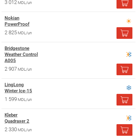
3 012
MDL/un
Nokian
PowerProof
2 825
MDL/un
Bridgestone
Weather Control
A005
2 907
MDL/un
LingLong
Winter Ice-15
1 599
MDL/un
Kleber
Quadraxer 2
2 330
MDL/un