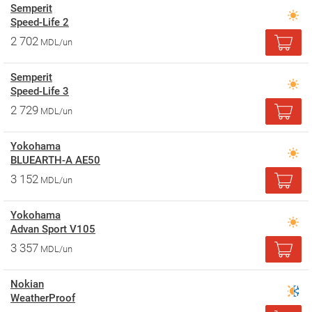
Semperit
Speed-Life 2
2 702
MDL/un
Semperit
Speed-Life 3
2 729
MDL/un
Yokohama
BLUEARTH-A AE50
3 152
MDL/un
Yokohama
Advan Sport V105
3 357
MDL/un
Nokian
WeatherProof