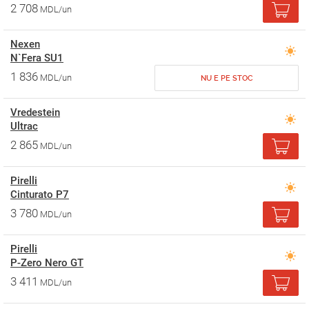
2 708
MDL/un
Nexen
N`Fera SU1
1 836
MDL/un
NU E PE STOC
Vredestein
Ultrac
2 865
MDL/un
Pirelli
Cinturato P7
3 780
MDL/un
Pirelli
P-Zero Nero GT
3 411
MDL/un