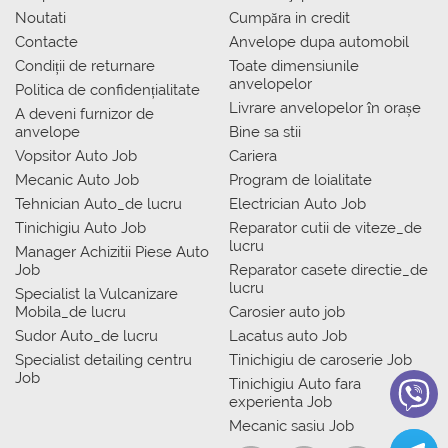
Noutati
Сumpăra in credit
Contacte
Anvelope dupa automobil
Condiții de returnare
Toate dimensiunile
anvelopelor
Politica de confidențialitate
Livrare anvelopelor în orașe
A deveni furnizor de
anvelope
Bine sa stii
Vopsitor Auto Job
Cariera
Mecanic Auto Job
Program de loialitate
Tehnician Auto_de lucru
Electrician Auto Job
Tinichigiu Auto Job
Reparator cutii de viteze_de
lucru
Manager Achizitii Piese Auto
Job
Reparator casete directie_de
lucru
Specialist la Vulcanizare
Mobila_de lucru
Carosier auto job
Sudor Auto_de lucru
Lacatus auto Job
Specialist detailing centru
Tinichigiu de caroserie Job
Job
Tinichigiu Auto fara
experienta Job
Mecanic sasiu Job