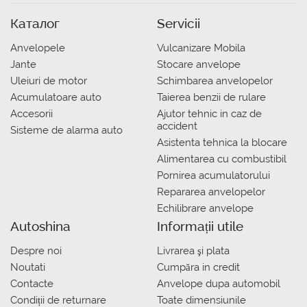
Каталог
Servicii
Anvelopele
Vulcanizare Mobila
Jante
Stocare anvelope
Uleiuri de motor
Schimbarea anvelopelor
Acumulatoare auto
Taierea benzii de rulare
Accesorii
Ajutor tehnic in caz de
accident
Sisteme de alarma auto
Asistenta tehnica la blocare
Alimentarea cu combustibil
Pornirea acumulatorului
Repararea anvelopelor
Echilibrare anvelope
Autoshina
Informații utile
Despre noi
Livrarea şi plata
Noutati
Сumpăra in credit
Contacte
Anvelope dupa automobil
Condiții de returnare
Toate dimensiunile