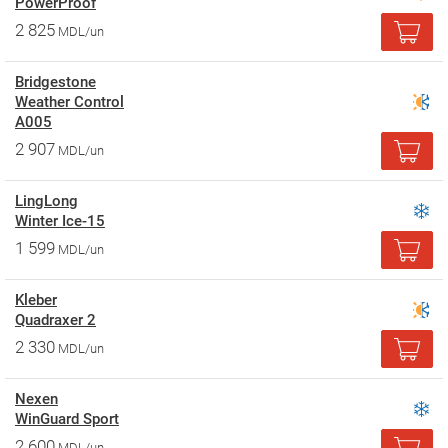
PowerProof
2 825
MDL/un
Bridgestone
Weather Control
A005
2 907
MDL/un
LingLong
Winter Ice-15
1 599
MDL/un
Kleber
Quadraxer 2
2 330
MDL/un
Nexen
WinGuard Sport
2 600
MDL/un