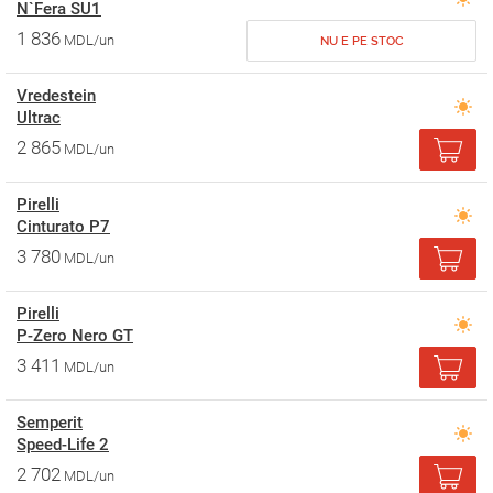
N`Fera SU1
1 836
MDL/un
NU E PE STOC
Vredestein
Ultrac
2 865
MDL/un
Pirelli
Cinturato P7
3 780
MDL/un
Pirelli
P-Zero Nero GT
3 411
MDL/un
Semperit
Speed-Life 2
2 702
MDL/un