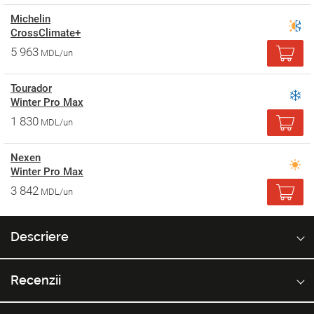
Michelin
CrossClimate+
5 963
MDL/un
Tourador
Winter Pro Max
1 830
MDL/un
Nexen
Winter Pro Max
3 842
MDL/un
Descriere
Recenzii