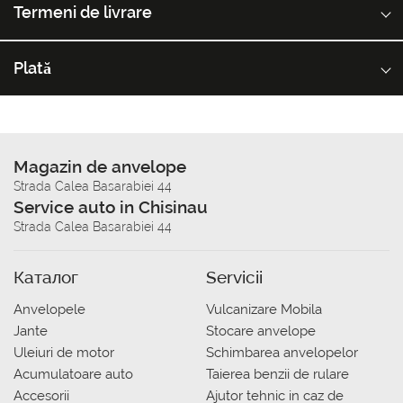
Termeni de livrare
Plată
Magazin de anvelope
Strada Calea Basarabiei 44
Service auto in Chisinau
Strada Calea Basarabiei 44
Каталог
Servicii
Anvelopele
Vulcanizare Mobila
Jante
Stocare anvelope
Uleiuri de motor
Schimbarea anvelopelor
Acumulatoare auto
Taierea benzii de rulare
Accesorii
Ajutor tehnic in caz de