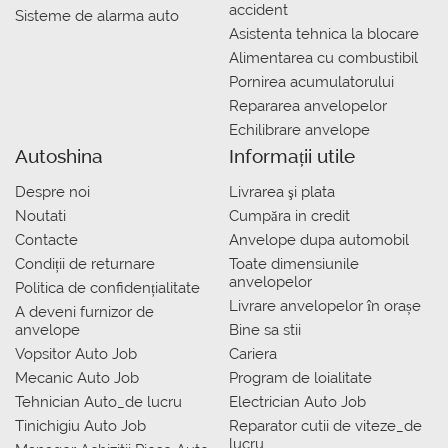
accident
Sisteme de alarma auto
Asistenta tehnica la blocare
Alimentarea cu combustibil
Pornirea acumulatorului
Repararea anvelopelor
Echilibrare anvelope
Autoshina
Informații utile
Despre noi
Livrarea şi plata
Noutati
Сumpăra in credit
Contacte
Anvelope dupa automobil
Condiții de returnare
Toate dimensiunile
anvelopelor
Politica de confidențialitate
Livrare anvelopelor în orașe
A deveni furnizor de
anvelope
Bine sa stii
Vopsitor Auto Job
Cariera
Mecanic Auto Job
Program de loialitate
Tehnician Auto_de lucru
Electrician Auto Job
Tinichigiu Auto Job
Reparator cutii de viteze_de
lucru