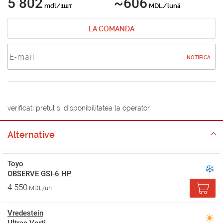
5 802
~606
mdl/1шт
MDL/lună
LA COMANDA
NOTIFICA
verificati pretul si disponibilitatea la operator
Alternative
Toyo
OBSERVE GSI-6 HP
4 550
MDL/un
Vredestein