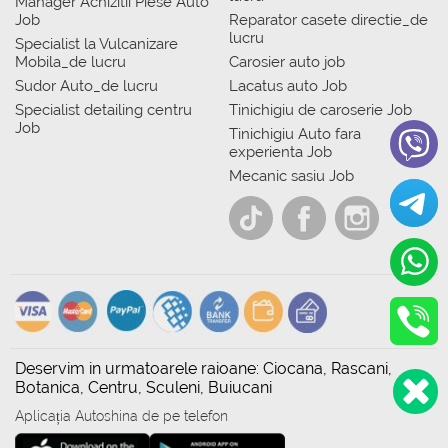
Manager Achizitii Piese Auto
Job
Reparator casete directie_de
lucru
Specialist la Vulcanizare
Mobila_de lucru
Carosier auto job
Sudor Auto_de lucru
Lacatus auto Job
Specialist detailing centru
Tinichigiu de caroserie Job
Job
Tinichigiu Auto fara
experienta Job
Mecanic sasiu Job
Deservim in urmatoarele raioane: Ciocana, Rascani,
Botanica, Centru, Sculeni, Buiucani
Aplicația Autoshina de pe telefon