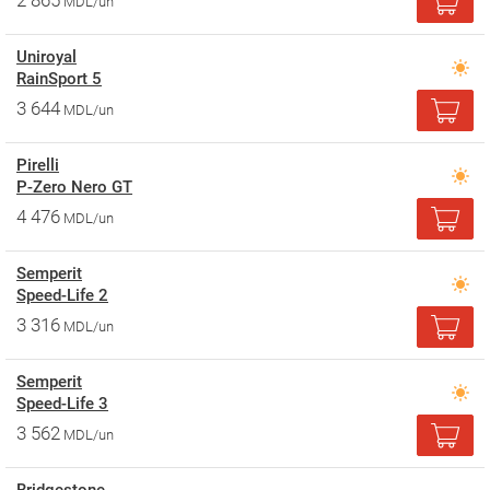
2 865
MDL/un
Uniroyal
RainSport 5
3 644
MDL/un
Pirelli
P-Zero Nero GT
4 476
MDL/un
Semperit
Speed-Life 2
3 316
MDL/un
Semperit
Speed-Life 3
3 562
MDL/un