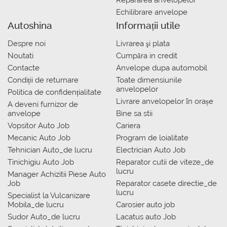
Repararea anvelopelor
Echilibrare anvelope
Autoshina
Informații utile
Despre noi
Livrarea şi plata
Noutati
Сumpăra in credit
Contacte
Anvelope dupa automobil
Condiții de returnare
Toate dimensiunile
anvelopelor
Politica de confidențialitate
Livrare anvelopelor în orașe
A deveni furnizor de
anvelope
Bine sa stii
Vopsitor Auto Job
Cariera
Mecanic Auto Job
Program de loialitate
Tehnician Auto_de lucru
Electrician Auto Job
Tinichigiu Auto Job
Reparator cutii de viteze_de
lucru
Manager Achizitii Piese Auto
Job
Reparator casete directie_de
lucru
Specialist la Vulcanizare
Mobila_de lucru
Carosier auto job
Sudor Auto_de lucru
Lacatus auto Job