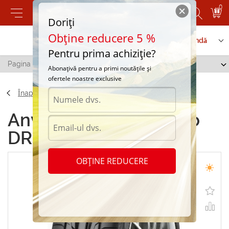
0
Doriți
Obține reducere 5 %
Contactați-ne
Serviciu de comandă
Pentru prima achiziție?
Pagina principală
/
Toyo DRB 235/40 R18 91W
Abonațivă pentru a primi noutățile și
ofertele noastre exclusive
Înapoi
Anvelope de vara Toyo
DRB 235/40 R18 91W
OBȚINE REDUCERE