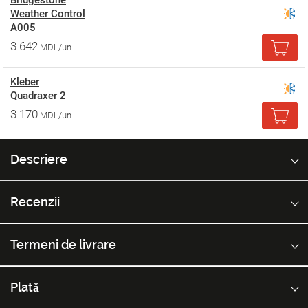
Bridgestone
Weather Control
A005
3 642
MDL/un
Kleber
Quadraxer 2
3 170
MDL/un
Descriere
Recenzii
Termeni de livrare
Plată