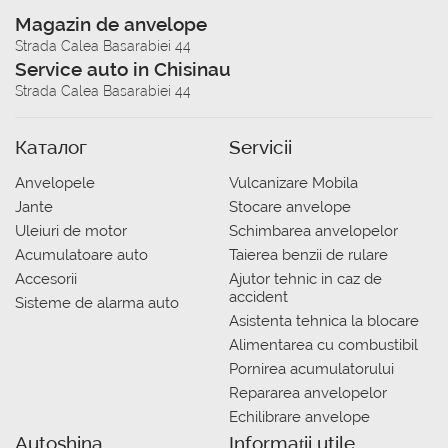
Magazin de anvelope
Strada Calea Basarabiei 44
Service auto in Chisinau
Strada Calea Basarabiei 44
Каталог
Servicii
Anvelopele
Vulcanizare Mobila
Jante
Stocare anvelope
Uleiuri de motor
Schimbarea anvelopelor
Acumulatoare auto
Taierea benzii de rulare
Accesorii
Ajutor tehnic in caz de
accident
Sisteme de alarma auto
Asistenta tehnica la blocare
Alimentarea cu combustibil
Pornirea acumulatorului
Repararea anvelopelor
Echilibrare anvelope
Autoshina
Informații utile