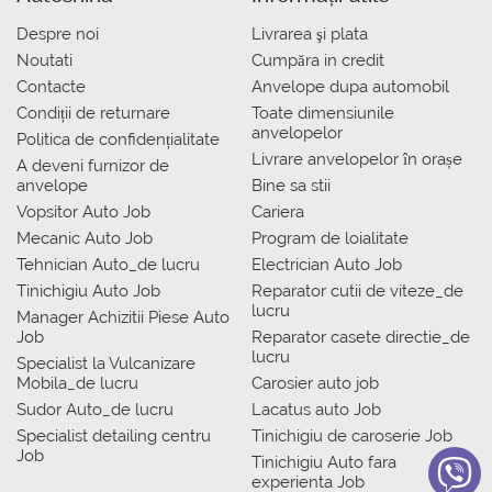
Despre noi
Livrarea şi plata
Noutati
Сumpăra in credit
Contacte
Anvelope dupa automobil
Condiții de returnare
Toate dimensiunile
anvelopelor
Politica de confidențialitate
Livrare anvelopelor în orașe
A deveni furnizor de
anvelope
Bine sa stii
Vopsitor Auto Job
Cariera
Mecanic Auto Job
Program de loialitate
Tehnician Auto_de lucru
Electrician Auto Job
Tinichigiu Auto Job
Reparator cutii de viteze_de
lucru
Manager Achizitii Piese Auto
Job
Reparator casete directie_de
lucru
Specialist la Vulcanizare
Mobila_de lucru
Carosier auto job
Sudor Auto_de lucru
Lacatus auto Job
Specialist detailing centru
Tinichigiu de caroserie Job
Job
Tinichigiu Auto fara
experienta Job