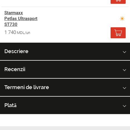
Starmaxx
Petlas Ultrasport
ST730
1 740
MDL/un
Descriere
Recenzii
Termeni de livrare
Plată