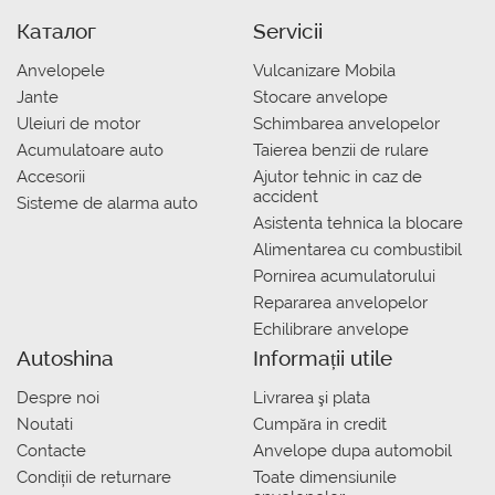
Каталог
Servicii
Anvelopele
Vulcanizare Mobila
Jante
Stocare anvelope
Uleiuri de motor
Schimbarea anvelopelor
Acumulatoare auto
Taierea benzii de rulare
Accesorii
Ajutor tehnic in caz de
accident
Sisteme de alarma auto
Asistenta tehnica la blocare
Alimentarea cu combustibil
Pornirea acumulatorului
Repararea anvelopelor
Echilibrare anvelope
Autoshina
Informații utile
Despre noi
Livrarea şi plata
Noutati
Сumpăra in credit
Contacte
Anvelope dupa automobil
Condiții de returnare
Toate dimensiunile