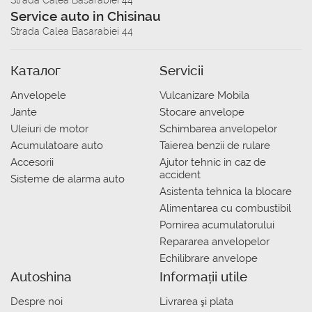
Service auto in Chisinau
Strada Calea Basarabiei 44
Каталог
Servicii
Anvelopele
Vulcanizare Mobila
Jante
Stocare anvelope
Uleiuri de motor
Schimbarea anvelopelor
Acumulatoare auto
Taierea benzii de rulare
Accesorii
Ajutor tehnic in caz de
accident
Sisteme de alarma auto
Asistenta tehnica la blocare
Alimentarea cu combustibil
Pornirea acumulatorului
Repararea anvelopelor
Echilibrare anvelope
Autoshina
Informații utile
Despre noi
Livrarea şi plata