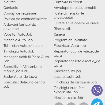
Noutati
Сumpăra in credit
Contacte
Anvelope dupa automobil
Condiții de returnare
Toate dimensiunile
anvelopelor
Politica de confidențialitate
Livrare anvelopelor în orașe
A deveni furnizor de
anvelope
Bine sa stii
Vopsitor Auto Job
Cariera
Mecanic Auto Job
Program de loialitate
Tehnician Auto_de lucru
Electrician Auto Job
Tinichigiu Auto Job
Reparator cutii de viteze_de
lucru
Manager Achizitii Piese Auto
Job
Reparator casete directie_de
lucru
Specialist la Vulcanizare
Mobila_de lucru
Carosier auto job
Sudor Auto_de lucru
Lacatus auto Job
Specialist detailing centru
Tinichigiu de caroserie Job
Job
Tinichigiu Auto fara
experienta Job
Mecanic sasiu Job