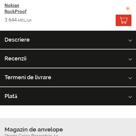
Nokian
RockProof
3 644
MDL/un
Descriere
Recenzii
Termeni de livrare
Plată
Magazin de anvelope
Strada Calea Basarabiei 44