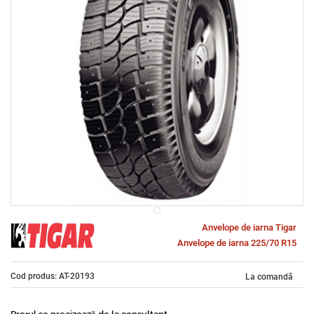
Anvelope de iarna Tigar
Anvelope de iarna 225/70 R15
Cod produs: AT-20193
La comandă