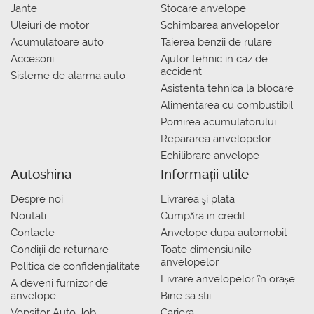
Jante
Stocare anvelope
Uleiuri de motor
Schimbarea anvelopelor
Acumulatoare auto
Taierea benzii de rulare
Accesorii
Ajutor tehnic in caz de
accident
Sisteme de alarma auto
Asistenta tehnica la blocare
Alimentarea cu combustibil
Pornirea acumulatorului
Repararea anvelopelor
Echilibrare anvelope
Autoshina
Informații utile
Despre noi
Livrarea şi plata
Noutati
Сumpăra in credit
Contacte
Anvelope dupa automobil
Condiții de returnare
Toate dimensiunile
anvelopelor
Politica de confidențialitate
Livrare anvelopelor în orașe
A deveni furnizor de
anvelope
Bine sa stii
Vopsitor Auto Job
Cariera