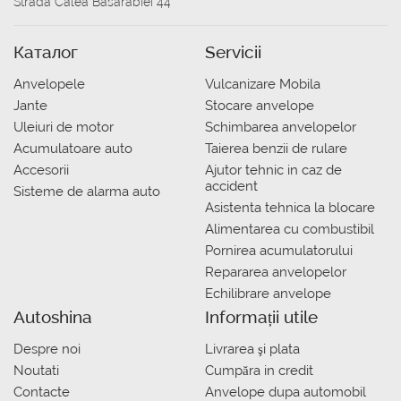
Strada Calea Basarabiei 44
Каталог
Servicii
Anvelopele
Vulcanizare Mobila
Jante
Stocare anvelope
Uleiuri de motor
Schimbarea anvelopelor
Acumulatoare auto
Taierea benzii de rulare
Accesorii
Ajutor tehnic in caz de
accident
Sisteme de alarma auto
Asistenta tehnica la blocare
Alimentarea cu combustibil
Pornirea acumulatorului
Repararea anvelopelor
Echilibrare anvelope
Autoshina
Informații utile
Despre noi
Livrarea şi plata
Noutati
Сumpăra in credit
Contacte
Anvelope dupa automobil