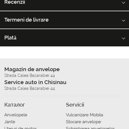
Recenzii
Termeni de livrare
Plată
Magazin de anvelope
Strada Calea Basarabiei 44
Service auto in Chisinau
Strada Calea Basarabiei 44
Каталог
Servicii
Anvelopele
Vulcanizare Mobila
Jante
Stocare anvelope
Uleiuri de motor
Schimbarea anvelopelor