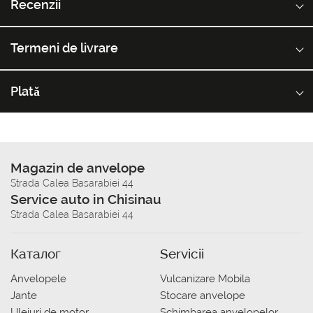
Recenzii
Termeni de livrare
Plată
Magazin de anvelope
Strada Calea Basarabiei 44
Service auto in Chisinau
Strada Calea Basarabiei 44
Каталог
Servicii
Anvelopele
Vulcanizare Mobila
Jante
Stocare anvelope
Uleiuri de motor
Schimbarea anvelopelor