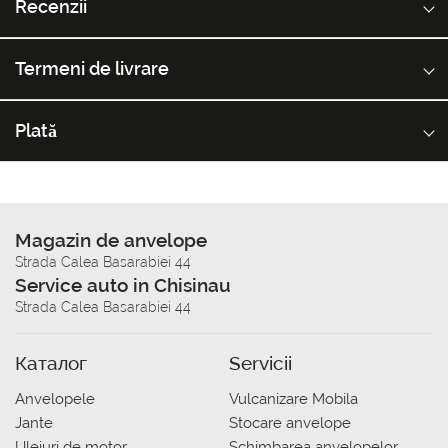
Recenzii
Termeni de livrare
Plată
Magazin de anvelope
Strada Calea Basarabiei 44
Service auto in Chisinau
Strada Calea Basarabiei 44
Каталог
Servicii
Anvelopele
Vulcanizare Mobila
Jante
Stocare anvelope
Uleiuri de motor
Schimbarea anvelopelor