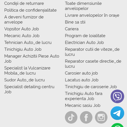
Condiții de returnare
Toate dimensiunile
anvelopelor
Politica de confidențialitate
Livrare anvelopelor în orașe
A deveni furnizor de
anvelope
Bine sa stii
Vopsitor Auto Job
Cariera
Mecanic Auto Job
Program de loialitate
Tehnician Auto_de lucru
Electrician Auto Job
Tinichigiu Auto Job
Reparator cutii de viteze_de
lucru
Manager Achizitii Piese Auto
Job
Reparator casete directie_de
lucru
Specialist la Vulcanizare
Mobila_de lucru
Carosier auto job
Sudor Auto_de lucru
Lacatus auto Job
Specialist detailing centru
Tinichigiu de caroserie Job
Job
Tinichigiu Auto fara
experienta Job
Mecanic sasiu Job