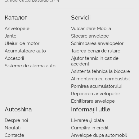
Strada Calea Basarabiei 44
Каталог
Servicii
Anvelopele
Vulcanizare Mobila
Jante
Stocare anvelope
Uleiuri de motor
Schimbarea anvelopelor
Acumulatoare auto
Taierea benzii de rulare
Accesorii
Ajutor tehnic in caz de
accident
Sisteme de alarma auto
Asistenta tehnica la blocare
Alimentarea cu combustibil
Pornirea acumulatorului
Repararea anvelopelor
Echilibrare anvelope
Autoshina
Informații utile
Despre noi
Livrarea şi plata
Noutati
Сumpăra in credit
Contacte
Anvelope dupa automobil