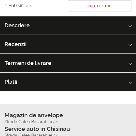
1 860
MDL/un
NU E PE STOC
Descriere
Recenzii
Termeni de livrare
Plată
Magazin de anvelope
Strada Calea Basarabiei 44
Service auto in Chisinau
Strada Calea Basarabiei 44