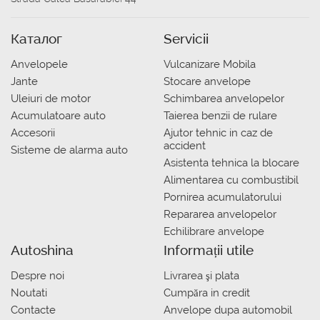
Каталог
Servicii
Anvelopele
Vulcanizare Mobila
Jante
Stocare anvelope
Uleiuri de motor
Schimbarea anvelopelor
Acumulatoare auto
Taierea benzii de rulare
Accesorii
Ajutor tehnic in caz de
accident
Sisteme de alarma auto
Asistenta tehnica la blocare
Alimentarea cu combustibil
Pornirea acumulatorului
Repararea anvelopelor
Echilibrare anvelope
Autoshina
Informații utile
Despre noi
Livrarea şi plata
Noutati
Сumpăra in credit
Contacte
Anvelope dupa automobil