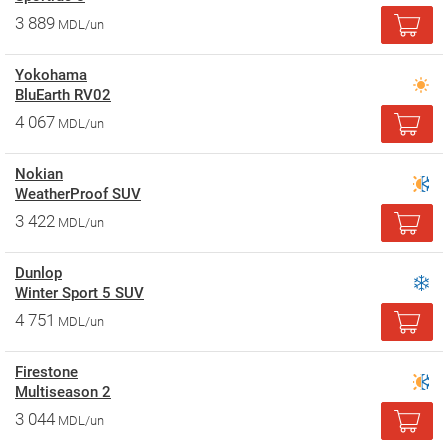
3 889
MDL/un
Yokohama
BluEarth RV02
4 067
MDL/un
Nokian
WeatherProof SUV
3 422
MDL/un
Dunlop
Winter Sport 5 SUV
4 751
MDL/un
Firestone
Multiseason 2
3 044
MDL/un