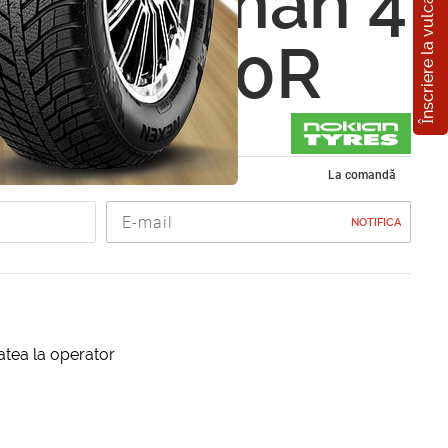
Înscriere la vulcanizare
n Nordman 4
0 R16 60R
de iarna 225/60 R16
La comandă
NOTIFICA
itatea la operator