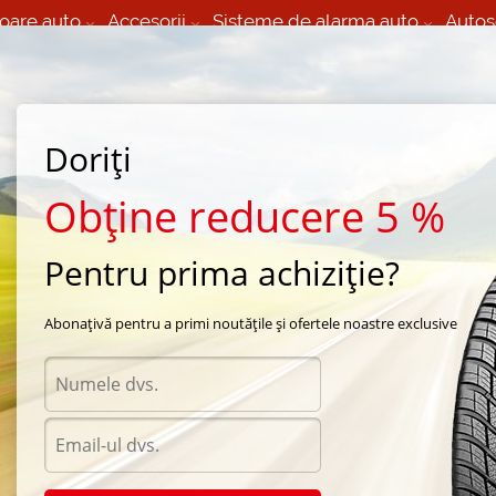
oare auto
Accesorii
Sisteme de alarma auto
Autos
60 066 000
+373 60 608 000
izare Mobila 24/7 non
Service auto in Chisinau
 toate regiunile
(L-V) 9:00 - 19:00
Doriți
(Sî) 09:00-19:00
Strada Calea Basarabiei 44
Obține reducere 5 %
Pentru prima achiziție?
rna Nokian
/
Nordman 4
/
Nokian Nordman 4 225/60 R16 60R
Abonațivă pentru a primi noutățile și ofertele noastre exclusive
Anvel