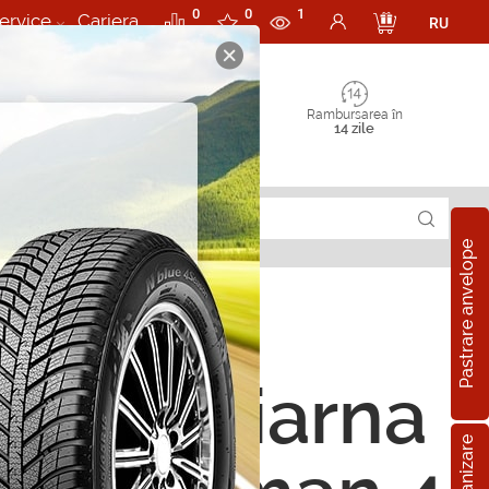
0
0
1
ervice
Cariera
RU
Rambursarea în
14 zile
Pastrare anvelope
ope de iarna