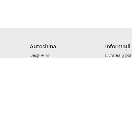
Autoshina
Informații 
Despre noi
Livrarea şi pla
Noutati
Сumpăra in cr
r
Cariera
Anvelope dup
Contacte
Toate dimensi
accident
Condiții de returnare
Livrare anvelo
care
Politica de confidențialitate
Bine sa stii
ibil
A deveni furnizor de anvelope
Program de loi
Vopsitor Auto Job
Manager Achiz
Mecanic Auto Job
Specialist la
lucru
Tehnician Auto_de lucru
Sudor Auto_de
Tinichigiu Auto Job
Specialist det
Electrician Auto Job