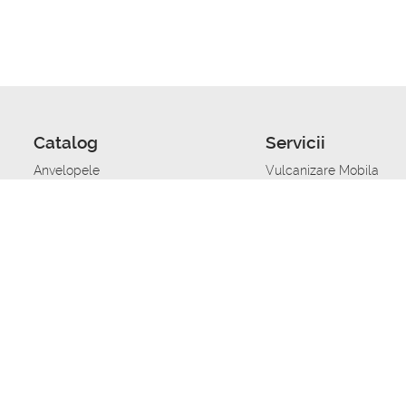
Catalog
Servicii
Anvelopele
Vulcanizare Mobila
Jante
Stocare anvelope
Uleiuri de motor
Schimbarea anvelopelo
Acumulatoare auto
Taierea benzii de rulare
Accesorii
Ajutor tehnic in caz de 
Sisteme de alarma auto
Asistenta tehnica la blo
Alimentarea cu combust
Pornirea acumulatorului
Repararea anvelopelor
Echilibrare anvelope