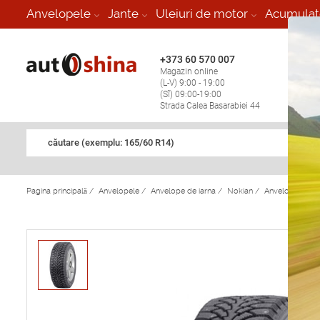
-
Anvelopele
Jante
Uleiuri de motor
Acumulat
+373 60 570 007
+373 
Magazin online
Vulcan
(L-V) 9:00 - 19:00
stop în
(Sî) 09:00-19:00
Strada Calea Basarabiei 44
căutare (exemplu: 165/60 R14)
Pagina principală
/
Anvelopele
/
Anvelope de iarna
/
Nokian
/
Anvelope de ia