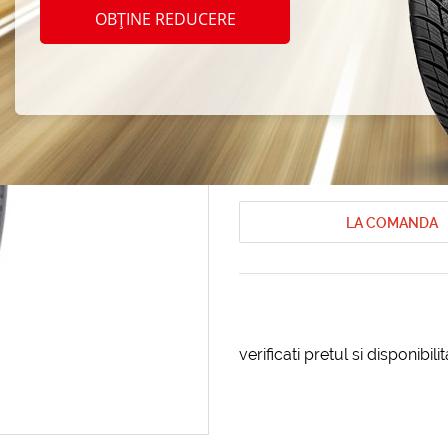
Nokia
OBȚINE REDUCERE
225/6
Anvelope de iarna Nokian
Anvelope 
Cod produs: AT-83389
LA COMANDA
verificati pretul si disponibil