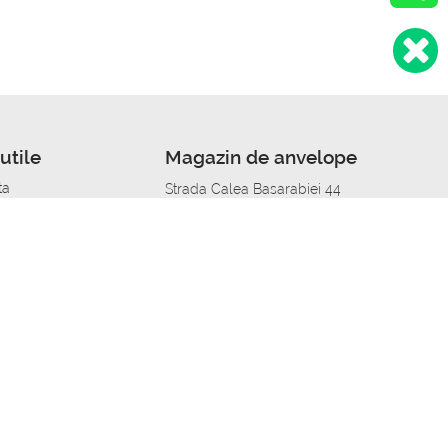
utile
Magazin de anvelope
ta
Strada Calea Basarabiei 44
edit
Service auto in Chisinau
a automobil
unile anvelopelor
Strada Calea Basarabiei 44
pelor în orașe
alitate
Aplicația Autoshina de pe telefon
itii Piese Auto Job
 Vulcanizare Mobila_de
 lucru
ailing centru Job