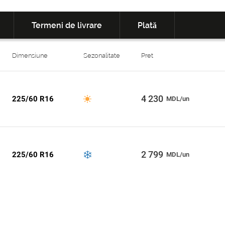
Termeni de livrare
Plată
Dimensiune
Sezonalitate
Pret
4 230
225/60 R16
MDL/un
2 799
225/60 R16
MDL/un