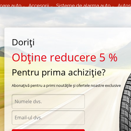
oare auto
Accesorii
Sisteme de alarma auto
Autos
60 066 000
+373 60 608 000
izare Mobila 24/7 non
Service auto in Chisinau
 toate regiunile
(L-V) 9:00 - 19:00
Doriți
(Sî) 09:00-19:00
Strada Calea Basarabiei 44
Obține reducere 5 %
Pentru prima achiziție?
rna Kleber
/
Krisalp HP3
/
Kleber Krisalp HP3 225/60 R16 102H
Abonațivă pentru a primi noutățile și ofertele noastre exclusive
Anvel