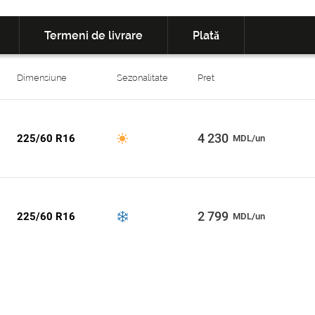
Termeni de livrare
Plată
Dimensiune
Sezonalitate
Pret
4 230
225/60 R16
MDL/un
2 799
225/60 R16
MDL/un