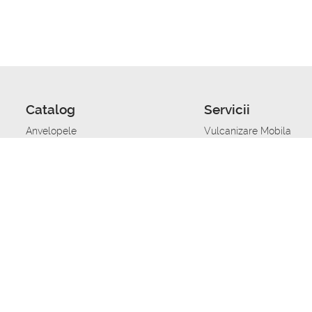
Catalog
Servicii
Anvelopele
Vulcanizare Mobila
Jante
Stocare anvelope
Uleiuri de motor
Schimbarea anvelopelo
Acumulatoare auto
Taierea benzii de rulare
Accesorii
Ajutor tehnic in caz de 
Sisteme de alarma auto
Asistenta tehnica la blo
Alimentarea cu combust
Pornirea acumulatorului
Repararea anvelopelor
Echilibrare anvelope