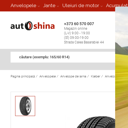
-
Anvelopele
Jante
Uleiuri de motor
Acumulat
+373 60 570 007
+373 
Magazin online
Vulcan
(L-V) 9:00 - 19:00
stop în
(Sî) 09:00-19:00
Strada Calea Basarabiei 44
căutare (exemplu: 165/60 R14)
Pagina principală
/
Anvelopele
/
Anvelope de iarna
/
Kleber
/
Anvelope de ia