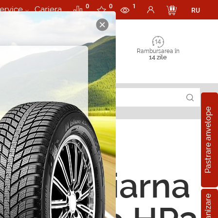
0
0
1
ervice
Cariera
RU
Rambursarea în
14 zile
Pastrare anvelope
ope de iarna