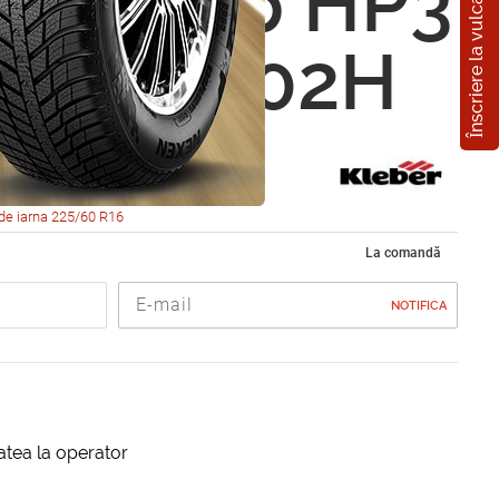
Înscriere la vulcanizare
 Krisalp HP3
0 R16 102H
de iarna 225/60 R16
La comandă
NOTIFICA
itatea la operator