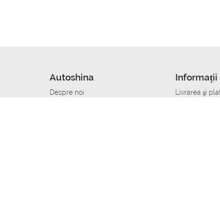
Autoshina
Informații 
Despre noi
Livrarea şi pla
Noutati
Сumpăra in cr
r
Cariera
Anvelope dup
Contacte
Toate dimensi
accident
Condiții de returnare
Livrare anvelo
care
Politica de confidențialitate
Bine sa stii
ibil
A deveni furnizor de anvelope
Program de loi
Vopsitor Auto Job
Manager Achiz
Mecanic Auto Job
Specialist la
lucru
Tehnician Auto_de lucru
Sudor Auto_de
Tinichigiu Auto Job
Specialist det
Electrician Auto Job