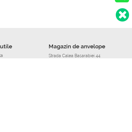
utile
Magazin de anvelope
ta
Strada Calea Basarabiei 44
edit
Service auto in Chisinau
a automobil
unile anvelopelor
Strada Calea Basarabiei 44
pelor în orașe
alitate
Aplicația Autoshina de pe telefon
itii Piese Auto Job
 Vulcanizare Mobila_de
 lucru
ailing centru Job