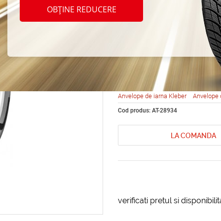
Kleber
OBȚINE REDUCERE
225/6
Anvelope de iarna Kleber
Anvelope 
Cod produs: AT-28934
LA COMANDA
verificati pretul si disponibil