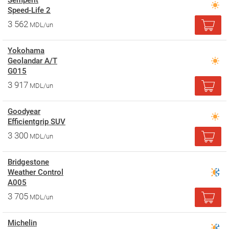
Semperit
Speed-Life 2
3 562
MDL/un
Yokohama
Geolandar A/T
G015
3 917
MDL/un
Goodyear
Efficientgrip SUV
3 300
MDL/un
Bridgestone
Weather Control
A005
3 705
MDL/un
Michelin