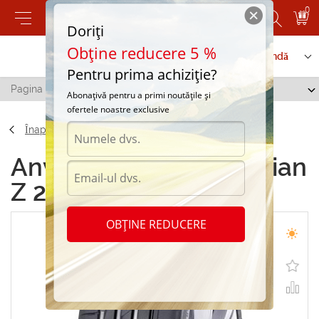
0
Doriți
Obține reducere 5 %
Contactați-ne
Serviciu de comandă
Pentru prima achiziție?
Pagina principală
/
Nokian Z 225/55 R18 98H
Abonațivă pentru a primi noutățile și
ofertele noastre exclusive
Înapoi
Anvelope de vara Nokian
Z 225/55 R18 98H
OBȚINE REDUCERE