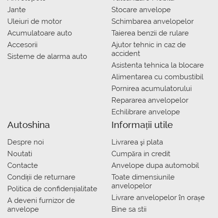
Jante
Stocare anvelope
Uleiuri de motor
Schimbarea anvelopelor
Acumulatoare auto
Taierea benzii de rulare
Accesorii
Ajutor tehnic in caz de
accident
Sisteme de alarma auto
Asistenta tehnica la blocare
Alimentarea cu combustibil
Pornirea acumulatorului
Repararea anvelopelor
Echilibrare anvelope
Autoshina
Informații utile
Despre noi
Livrarea şi plata
Noutati
Сumpăra in credit
Contacte
Anvelope dupa automobil
Condiții de returnare
Toate dimensiunile
anvelopelor
Politica de confidențialitate
Livrare anvelopelor în orașe
A deveni furnizor de
anvelope
Bine sa stii