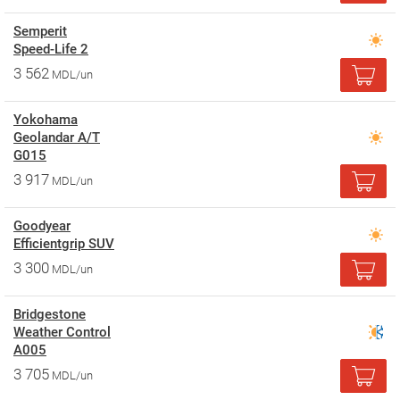
Semperit
Speed-Life 2
3 562
MDL/un
Yokohama
Geolandar A/T
G015
3 917
MDL/un
Goodyear
Efficientgrip SUV
3 300
MDL/un
Bridgestone
Weather Control
A005
3 705
MDL/un