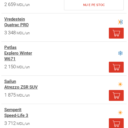
2 659
MDL/un
NU E PE STOC
Vredestein
Quatrac PRO
3 348
MDL/un
Petlas
Explero Winter
W671
2 150
MDL/un
Sailun
Atrezzo ZSR SUV
1 875
MDL/un
Semperit
Speed-Life 3
3 712
MDL/un