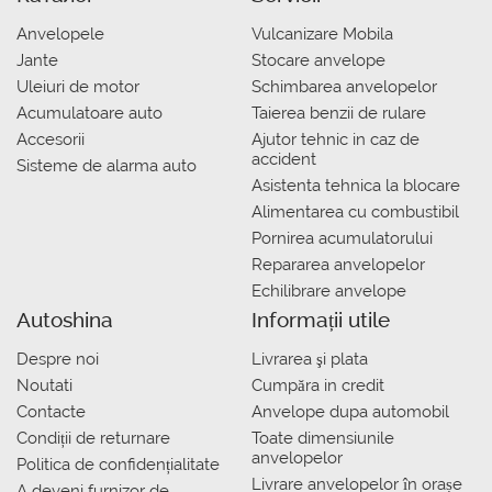
Anvelopele
Vulcanizare Mobila
Jante
Stocare anvelope
Uleiuri de motor
Schimbarea anvelopelor
Acumulatoare auto
Taierea benzii de rulare
Accesorii
Ajutor tehnic in caz de
accident
Sisteme de alarma auto
Asistenta tehnica la blocare
Alimentarea cu combustibil
Pornirea acumulatorului
Repararea anvelopelor
Echilibrare anvelope
Autoshina
Informații utile
Despre noi
Livrarea şi plata
Noutati
Сumpăra in credit
Contacte
Anvelope dupa automobil
Condiții de returnare
Toate dimensiunile
anvelopelor
Politica de confidențialitate
Livrare anvelopelor în orașe
A deveni furnizor de