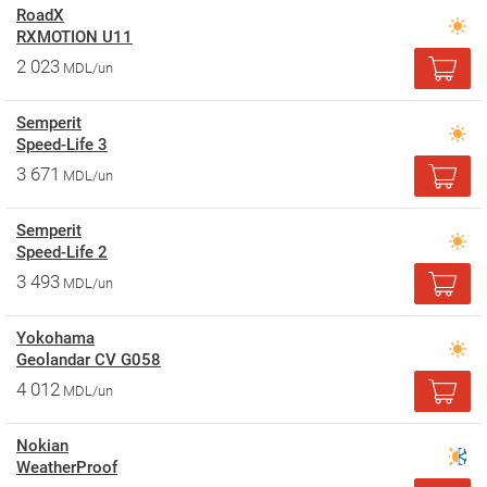
RoadX
RXMOTION U11
2 023
MDL/un
Semperit
Speed-Life 3
3 671
MDL/un
Semperit
Speed-Life 2
3 493
MDL/un
Yokohama
Geolandar CV G058
4 012
MDL/un
Nokian
WeatherProof