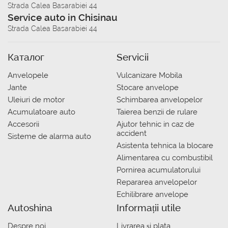
Strada Calea Basarabiei 44
Service auto in Chisinau
Strada Calea Basarabiei 44
Каталог
Servicii
Anvelopele
Vulcanizare Mobila
Jante
Stocare anvelope
Uleiuri de motor
Schimbarea anvelopelor
Acumulatoare auto
Taierea benzii de rulare
Accesorii
Ajutor tehnic in caz de
accident
Sisteme de alarma auto
Asistenta tehnica la blocare
Alimentarea cu combustibil
Pornirea acumulatorului
Repararea anvelopelor
Echilibrare anvelope
Autoshina
Informații utile
Despre noi
Livrarea şi plata