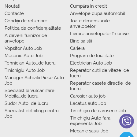
Noutati
Сumpăra in credit
Contacte
Anvelope dupa automobil
Condiții de returnare
Toate dimensiunile
anvelopelor
Politica de confidențialitate
Livrare anvelopelor în orașe
A deveni furnizor de
anvelope
Bine sa stii
Vopsitor Auto Job
Cariera
Mecanic Auto Job
Program de loialitate
Tehnician Auto_de lucru
Electrician Auto Job
Tinichigiu Auto Job
Reparator cutii de viteze_de
lucru
Manager Achizitii Piese Auto
Job
Reparator casete directie_de
lucru
Specialist la Vulcanizare
Mobila_de lucru
Carosier auto job
Sudor Auto_de lucru
Lacatus auto Job
Specialist detailing centru
Tinichigiu de caroserie Job
Job
Tinichigiu Auto fara
experienta Job
Mecanic sasiu Job